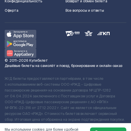
Конфиденциальность
Возврат и обмен билета
Оферта
Все вопросы и ответы
©
2011–2026
Купибилет
Дешёвые билеты на самолёт и поезд, бронирование и онлайн-заказ
Ж/Д билеты предоставляются партнёрами, в том числе
с использованием веб-системы ООО «РЖД – Цифровые
пассажирские решения» на основании договора № ЦПР-1282
от 04.04.2024 заключенного с Поставщиком услуг и Договора
ООО «РЖД-Цифровые пассажирские решения» c АО «ФПК»
№ ФПК-22-316 от 27.12.2022 г. Сайт не является официальным
ресурсом ОАО «РЖД». Стоимость билетов включает сервисный
сбор. Итоговая цена отображена на экране подтверждения покупки.
По вопросам рассмотрения обращений, жалоб, претензий граждан
Мы используем cookies для более удобной