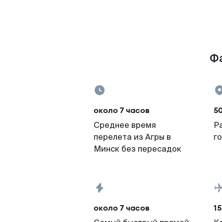
Фа
около 7 часов
5
Среднее время
Р
перелета из Агры в
г
Минск без пересадок
около 7 часов
15