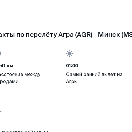
кты по перелёту Агра (AGR) - Минск (M
041 км
01:00
асстояние между
Самый ранний вылет из
ородами
Агры