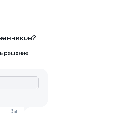
твенников?
ть решение
Вы