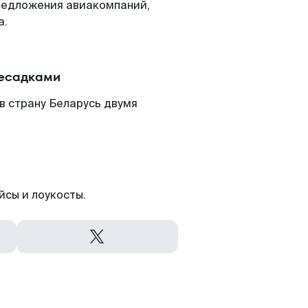
редложения авиакомпаний,
а.
ресадками
в страну Беларусь двумя
йсы и лоукосты.