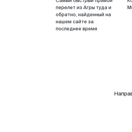
Самый быстрый прямой
К
перелет из Агры туда и
М
обратно, найденный на
нашем сайте за
последнее время
Напра