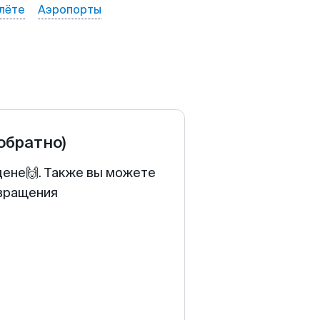
лёте
Аэропорты
 обратно)
цене🙌. Также вы можете
звращения