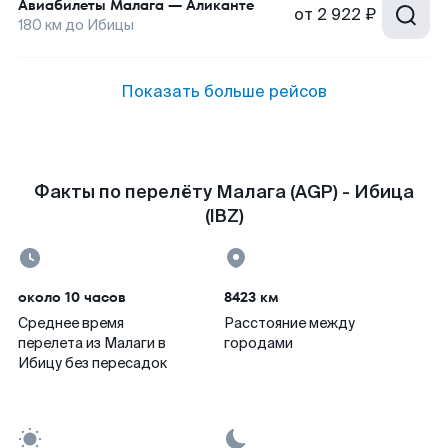
Авиабилеты
Малага
—
Аликанте
от
2 922 ₽
180
км до
Ибицы
Показать больше рейсов
Факты по перелёту Малага (AGP) - Ибица
(IBZ)
около 10 часов
8423 км
Среднее время
Расстояние между
перелета из Малаги в
городами
Ибицу без пересадок