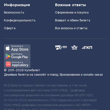
Информация
Важные ответы
Безопасность
Оформление и покупка
Конфиденциальность
Возврат и обмен билета
Оферта
Все вопросы и ответы
©
2011–2026
Купибилет
Дешёвые билеты на самолёт и поезд, бронирование и онлайн-заказ
Ж/Д билеты предоставляются партнёрами, в том числе
с использованием веб-системы ООО «РЖД – Цифровые
пассажирские решения» на основании договора № ЦПР-1282
от 04.04.2024 заключенного с Поставщиком услуг и Договора
ООО «РЖД-Цифровые пассажирские решения» c АО «ФПК»