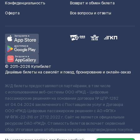
Конфиденциальность
Возврат и обмен билета
Оферта
Все вопросы и ответы
©
2011–2026
Купибилет
Дешёвые билеты на самолёт и поезд, бронирование и онлайн-заказ
Ж/Д билеты предоставляются партнёрами, в том числе
с использованием веб-системы ООО «РЖД – Цифровые
пассажирские решения» на основании договора № ЦПР-1282
от 04.04.2024 заключенного с Поставщиком услуг и Договора
ООО «РЖД-Цифровые пассажирские решения» c АО «ФПК»
№ ФПК-22-316 от 27.12.2022 г. Сайт не является официальным
ресурсом ОАО «РЖД». Стоимость билетов включает сервисный
сбор. Итоговая цена отображена на экране подтверждения покупки.
По вопросам рассмотрения обращений, жалоб, претензий граждан