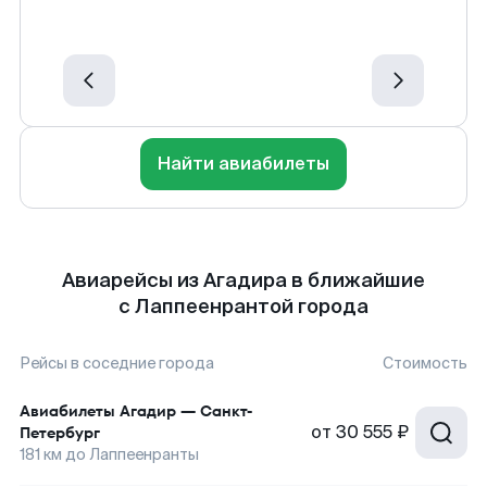
Найти авиабилеты
Авиарейсы из Агадира в ближайшие
с Лаппеенрантой города
Рейсы в соседние города
Стоимость
Авиабилеты
Агадир
—
Санкт-
от
30 555 ₽
Петербург
181
км до
Лаппеенранты