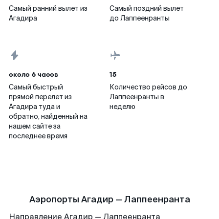
Самый ранний вылет из
Самый поздний вылет
Агадира
до Лаппеенранты
около 6 часов
15
Самый быстрый
Количество рейсов до
прямой перелет из
Лаппеенранты в
Агадира туда и
неделю
обратно, найденный на
нашем сайте за
последнее время
Аэропорты Агадир — Лаппеенранта
Направление Агадир — Лаппеенранта