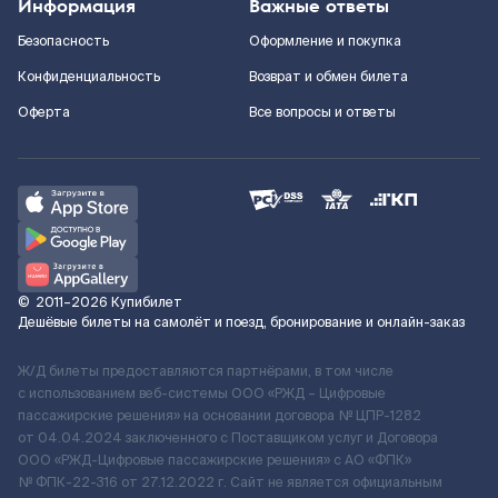
Информация
Важные ответы
Безопасность
Оформление и покупка
Конфиденциальность
Возврат и обмен билета
Оферта
Все вопросы и ответы
©
2011–2026
Купибилет
Дешёвые билеты на самолёт и поезд, бронирование и онлайн-заказ
Ж/Д билеты предоставляются партнёрами, в том числе
с использованием веб-системы ООО «РЖД – Цифровые
пассажирские решения» на основании договора № ЦПР-1282
от 04.04.2024 заключенного с Поставщиком услуг и Договора
ООО «РЖД-Цифровые пассажирские решения» c АО «ФПК»
№ ФПК-22-316 от 27.12.2022 г. Сайт не является официальным