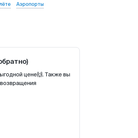
лёте
Аэропорты
 обратно)
выгодной цене🙌. Также вы
у возвращения