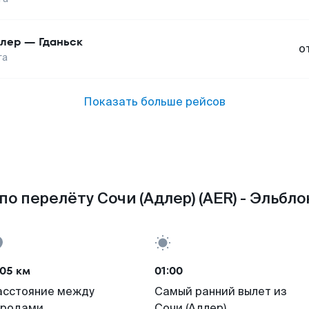
лер
—
Гданьск
о
га
Показать больше рейсов
о перелёту Сочи (Адлер) (AER) - Эльбло
05 км
01:00
асстояние между
Самый ранний вылет из
ородами
Сочи (Адлер)