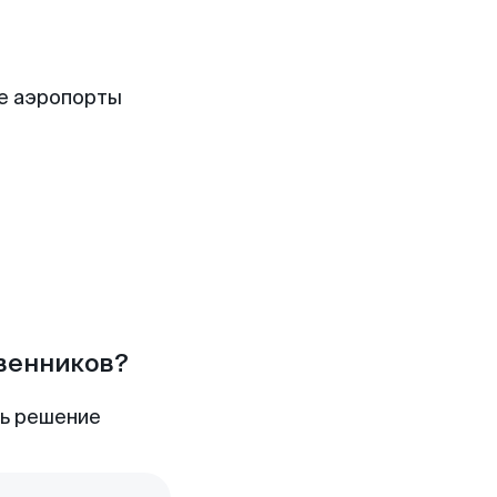
ие аэропорты
твенников?
ть решение