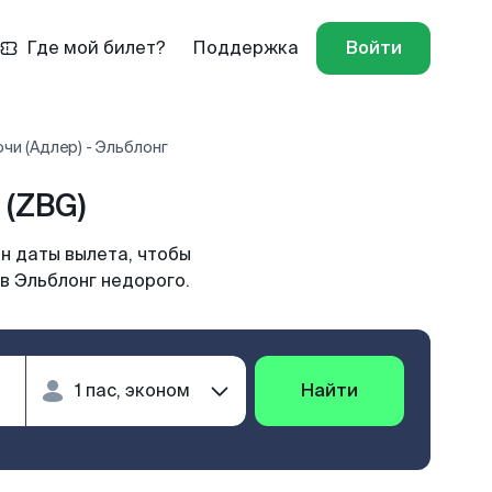
Где мой билет?
Поддержка
Войти
чи (Адлер) - Эльблонг
 (ZBG)
н даты вылета, чтобы
 в Эльблонг недорого.
Найти