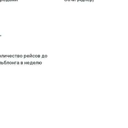
оличество рейсов до
льблонга в неделю