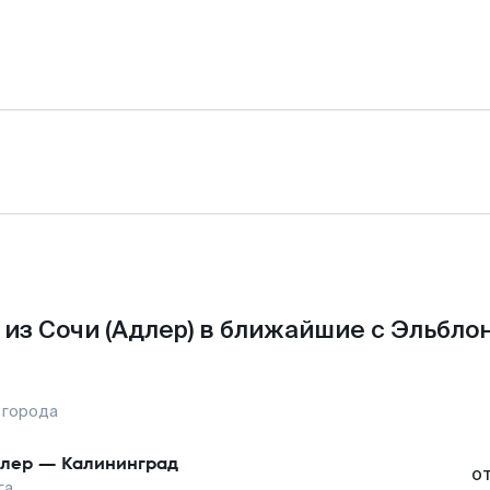
из Сочи (Адлер) в ближайшие с Эльбло
 города
лер
—
Калининград
о
га