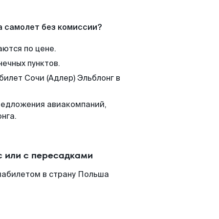
а самолет без комиссии?
аются по цене.
нечных пунктов.
билет Сочи (Адлер) Эльблонг в
редложения авиакомпаний,
нга.
с или с пересадками
виабилетом в страну Польша