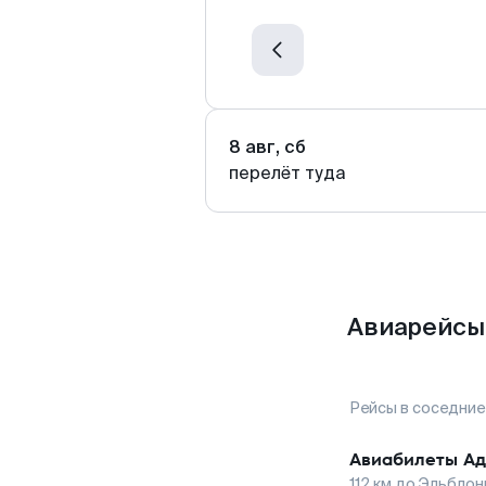
8 авг, сб
перелёт туда
Авиарейсы 
Рейсы в соседние
Авиабилеты
Ад
112
км до
Эльблон