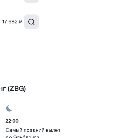
т
17 682 ₽
нг (ZBG)
22:00
Самый поздний вылет
до Эльблонга