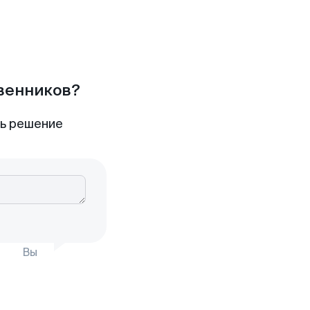
твенников?
ть решение
Вы