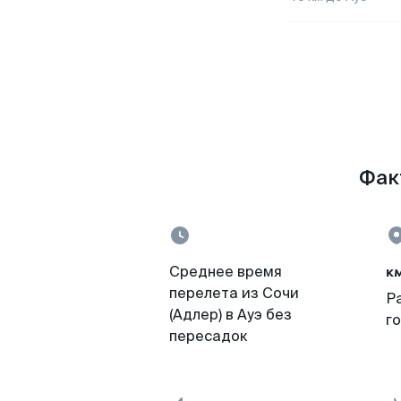
Факт
к
Среднее время
перелета из Сочи
Р
(Адлер) в Ауэ без
г
пересадок