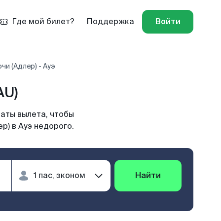
Где мой билет?
Поддержка
Войти
чи (Адлер) - Ауэ
AU)
даты вылета, чтобы
р) в Ауэ недорого.
Найти