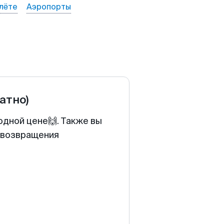
лёте
Аэропорты
ратно)
одной цене🙌. Также вы
у возвращения