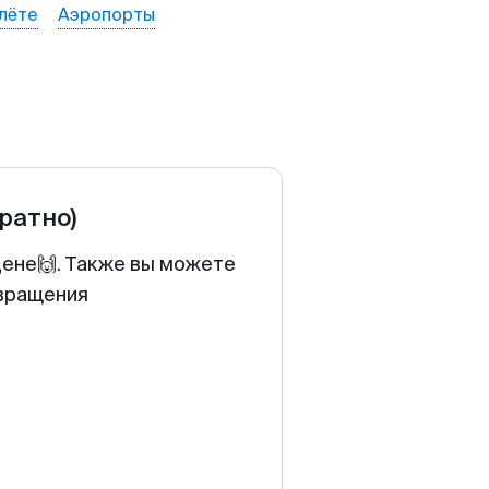
лёте
Аэропорты
братно)
цене🙌. Также вы можете
звращения