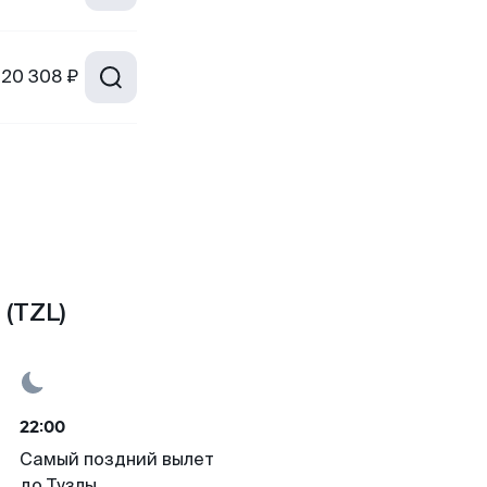
20 308 ₽
 (TZL)
22:00
Самый поздний вылет
до Тузлы