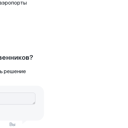
 аэропорты
твенников?
ть решение
Вы