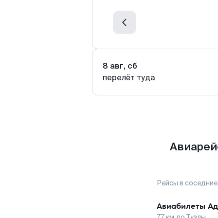
8 авг, сб
перелёт туда
Авиарейс
Рейсы в соседние
Авиабилеты
Ад
77
км до
Тузлы