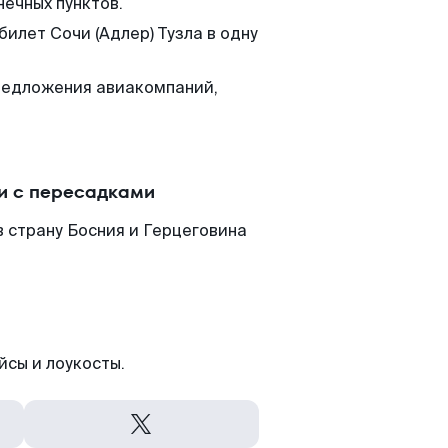
нечных пунктов.
билет Сочи (Адлер) Тузла в одну
редложения авиакомпаний,
ли с пересадками
в страну Босния и Герцеговина
йсы и лоукосты.