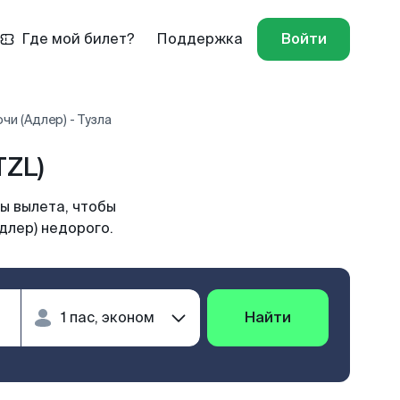
Где мой билет?
Поддержка
Войти
чи (Адлер) - Тузла
TZL)
ы вылета, чтобы
длер) недорого.
Найти