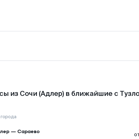
ы из Сочи (Адлер) в ближайшие с Тузл
 города
лер
—
Сараево
о