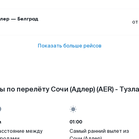
лер
—
Белград
от
Показать больше рейсов
 по перелёту Сочи (Адлер) (AER) - Тузла
м
01:00
асстояние между
Самый ранний вылет из
ородами
Сочи (Адлер)