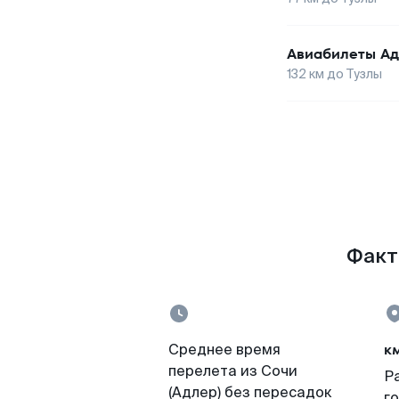
Авиабилеты
Ад
132
км до
Тузлы
Факты
к
Среднее время
перелета из Сочи
Р
(Адлер) без пересадок
г