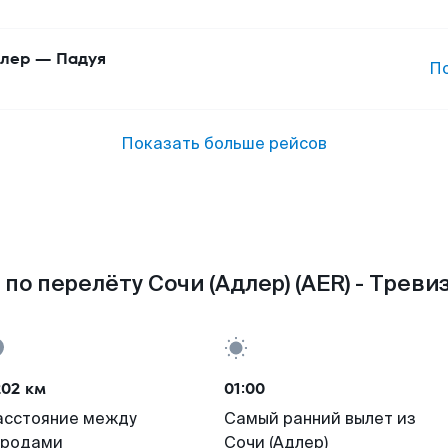
лер
—
Падуя
П
Показать больше рейсов
по перелёту Сочи (Адлер) (AER) - Тревиз
202 км
01:00
асстояние между
Самый ранний вылет из
ородами
Сочи (Адлер)