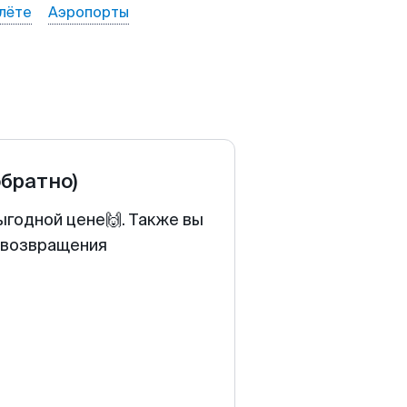
лёте
Аэропорты
обратно)
ыгодной цене🙌. Также вы
у возвращения