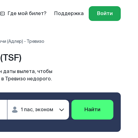
Где мой билет?
Поддержка
Войти
чи (Адлер) - Тревизо
(TSF)
н даты вылета, чтобы
 в Тревизо недорого.
Найти