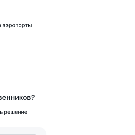
е аэропорты
твенников?
ть решение