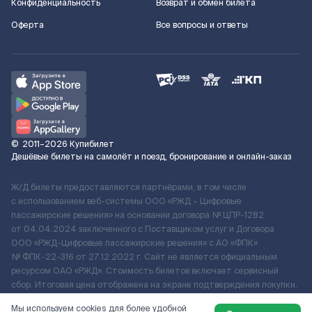
Конфиденциальность
Возврат и обмен билета
Оферта
Все вопросы и ответы
©
2011–2026
Купибилет
Дешёвые билеты на самолёт и поезд, бронирование и онлайн-заказ
Ж/Д билеты предоставляются партнёрами, в том числе
с использованием веб-системы ООО «РЖД – Цифровые
пассажирские решения» на основании договора № ЦПР-1282
от 04.04.2024 заключенного с Поставщиком услуг и Договора
ООО «РЖД-Цифровые пассажирские решения» c АО «ФПК»
№ ФПК-22-316 от 27.12.2022 г. Сайт не является официальным
ресурсом ОАО «РЖД». Стоимость билетов включает сервисный
сбор. Итоговая цена отображена на экране подтверждения покупки.
По вопросам рассмотрения обращений, жалоб, претензий граждан
Мы используем cookies для более удобной