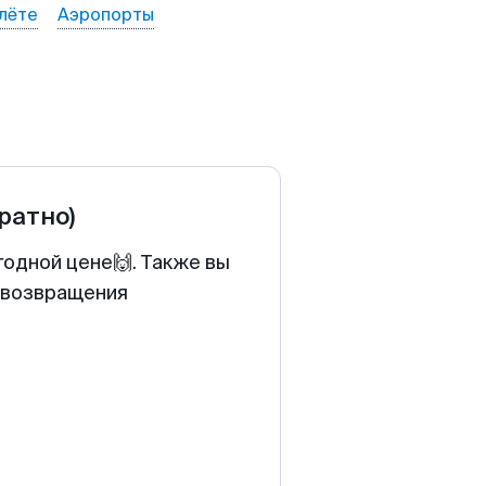
лёте
Аэропорты
братно)
годной цене🙌. Также вы
у возвращения