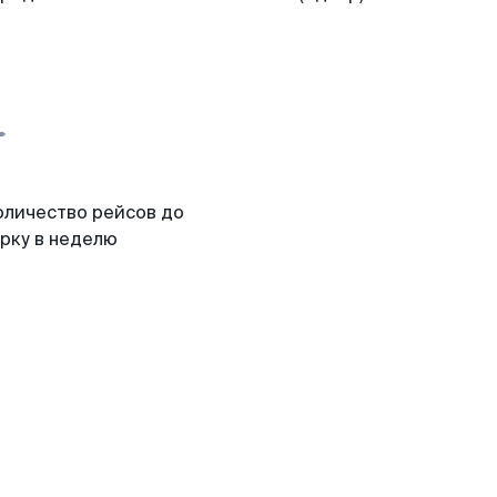
оличество рейсов до
урку в неделю