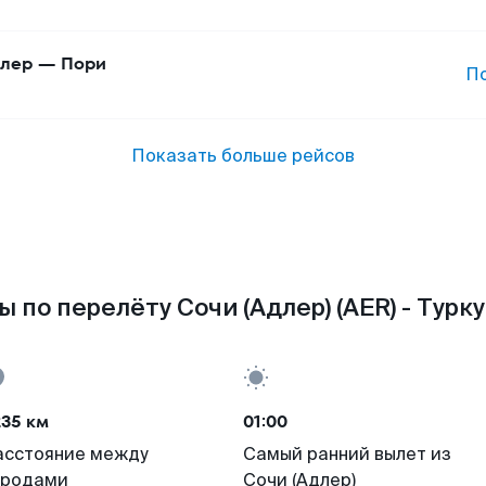
лер
—
Пори
П
Показать больше рейсов
 по перелёту Сочи (Адлер) (AER) - Турку
235 км
01:00
асстояние между
Самый ранний вылет из
ородами
Сочи (Адлер)