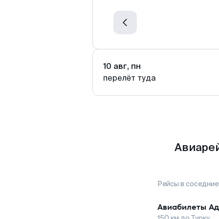
10 авг, пн
перелёт туда
Авиарей
Рейсы в соседние
Авиабилеты
Ад
150
км до
Турку