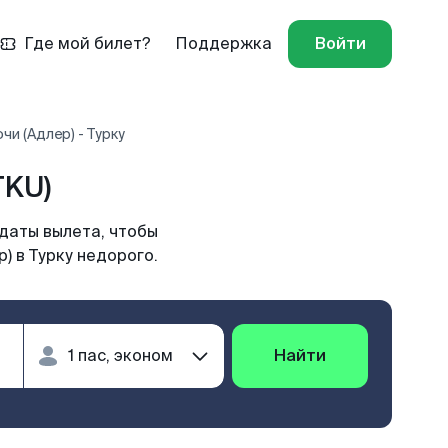
Где мой билет?
Поддержка
Войти
чи (Адлер) - Турку
TKU)
даты вылета, чтобы
) в Турку недорого.
Найти