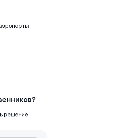
 аэропорты
твенников?
ть решение