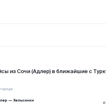
сы из Сочи (Адлер) в ближайшие с Турк
 города
лер
—
Хельсинки
о