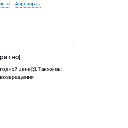
лёте
Аэропорты
братно)
ыгодной цене🙌. Также вы
у возвращения