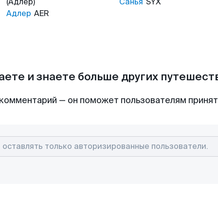
(Адлер)
Санья
SYX
Адлер
AER
аете и знаете больше других путешес
комментарий — он поможет пользователям приня