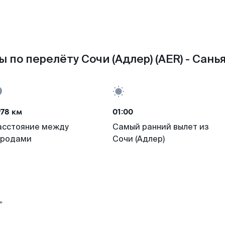
 по перелёту Сочи (Адлер) (AER) - Санья
78 км
01:00
асстояние между
Самый ранний вылет из
ородами
Сочи (Адлер)