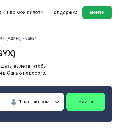
Где мой билет?
Поддержка
Войти
чи (Адлер) - Санья
SYX)
 даты вылета, чтобы
) в Санью недорого.
Найти