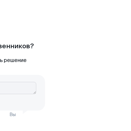
твенников?
ть решение
Вы