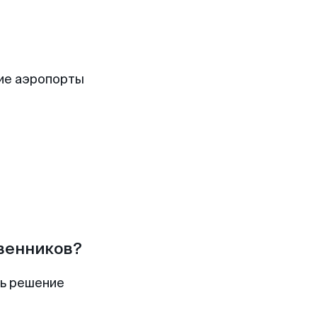
ие аэропорты
твенников?
ть решение