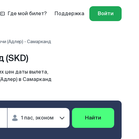
Где мой билет?
Поддержка
Войти
чи (Адлер) - Самарканд
 (SKD)
х цен даты вылета,
(Адлер) в Самарканд
Найти