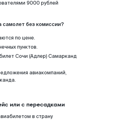
зователями 9000 рублей
а самолет без комиссии?
аются по цене.
нечных пунктов.
 билет Сочи (Адлер) Самарканд
редложения авиакомпаний,
канда.
ейс или с пересадками
авиабилетом в страну