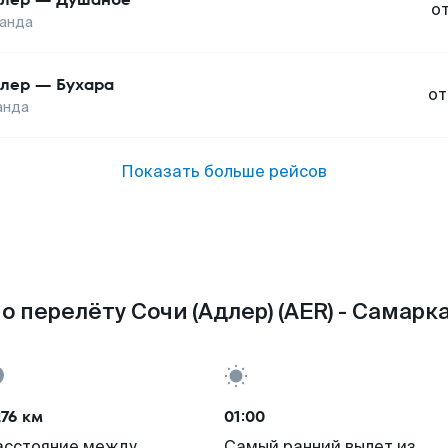
о
анда
лер
—
Бухара
от
анда
Показать больше рейсов
о перелёту Сочи (Адлер) (AER) - Самарка
76 км
01:00
асстояние между
Самый ранний вылет из