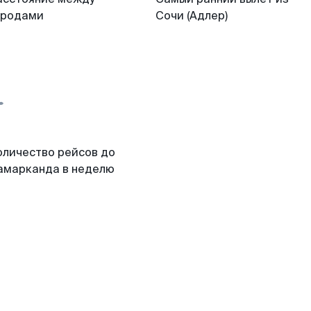
ородами
Сочи (Адлер)
оличество рейсов до
амарканда в неделю