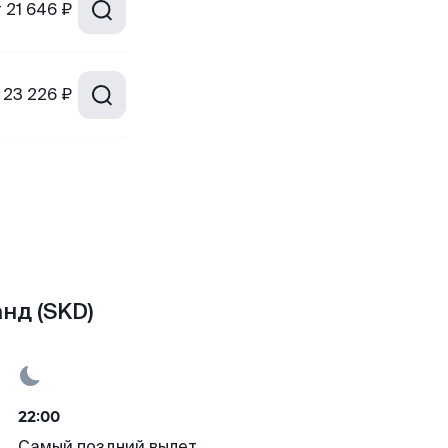
т
21 646 ₽
23 226 ₽
нд (SKD)
22:00
Самый поздний вылет