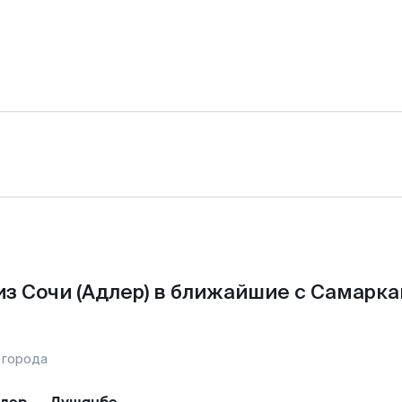
з Сочи (Адлер) в ближайшие с Самарк
 города
лер
—
Душанбе