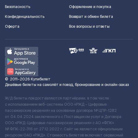
Безопасность
Оформление и покупка
Конфиденциальность
Возврат и обмен билета
Оферта
Все вопросы и ответы
©
2011–2026
Купибилет
Дешёвые билеты на самолёт и поезд, бронирование и онлайн-заказ
Ж/Д билеты предоставляются партнёрами, в том числе
с использованием веб-системы ООО «РЖД – Цифровые
пассажирские решения» на основании договора № ЦПР-1282
от 04.04.2024 заключенного с Поставщиком услуг и Договора
ООО «РЖД-Цифровые пассажирские решения» c АО «ФПК»
№ ФПК-22-316 от 27.12.2022 г. Сайт не является официальным
ресурсом ОАО «РЖД». Стоимость билетов включает сервисный