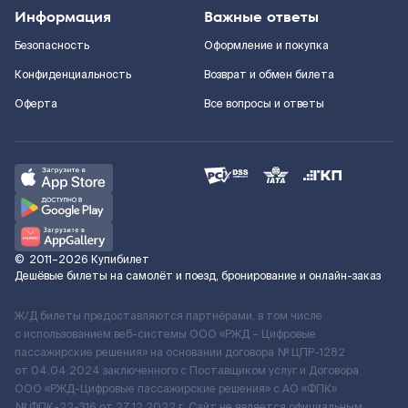
Информация
Важные ответы
Безопасность
Оформление и покупка
Конфиденциальность
Возврат и обмен билета
Оферта
Все вопросы и ответы
©
2011–2026
Купибилет
Дешёвые билеты на самолёт и поезд, бронирование и онлайн-заказ
Ж/Д билеты предоставляются партнёрами, в том числе
с использованием веб-системы ООО «РЖД – Цифровые
пассажирские решения» на основании договора № ЦПР-1282
от 04.04.2024 заключенного с Поставщиком услуг и Договора
ООО «РЖД-Цифровые пассажирские решения» c АО «ФПК»
№ ФПК-22-316 от 27.12.2022 г. Сайт не является официальным