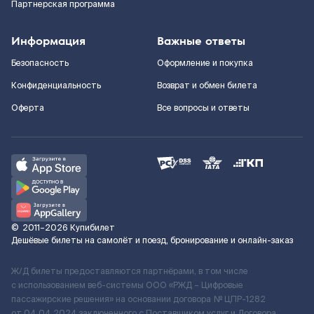
Партнерская программа
Информация
Важные ответы
Безопасность
Оформление и покупка
Конфиденциальность
Возврат и обмен билета
Оферта
Все вопросы и ответы
©
2011–2026
Купибилет
Дешёвые билеты на самолёт и поезд, бронирование и онлайн-заказ
Ж/Д билеты предоставляются партнёрами, в том числе
с использованием веб-системы ООО «РЖД – Цифровые
пассажирские решения» на основании договора № ЦПР-1282
от 04.04.2024 заключенного с Поставщиком услуг и Договора