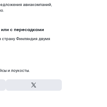
редложения авиакомпаний,
о.
 или с пересадками
в страну Финляндия двумя
йсы и лоукосты.