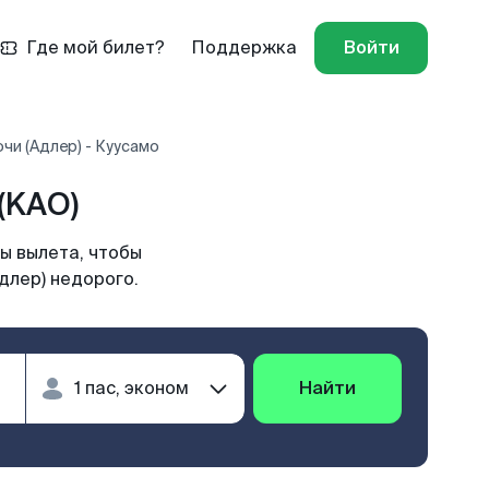
Где мой билет?
Поддержка
Войти
чи (Адлер) - Куусамо
(KAO)
ы вылета, чтобы
длер) недорого.
Найти