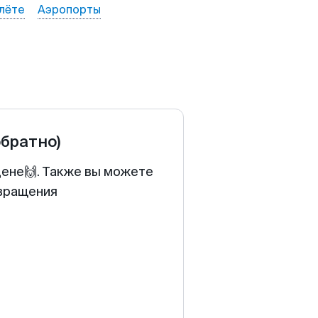
лёте
Аэропорты
обратно)
цене🙌. Также вы можете
звращения