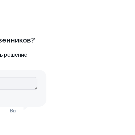
твенников?
ть решение
Вы