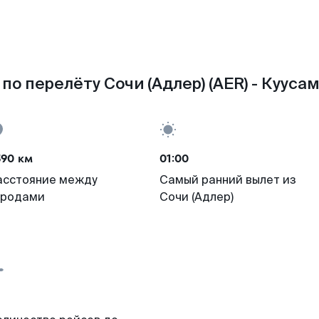
по перелёту Сочи (Адлер) (AER) - Куусам
590 км
01:00
асстояние между
Самый ранний вылет из
ородами
Сочи (Адлер)