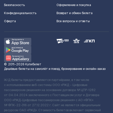
Безопасность
Оформление и покупка
Конфиденциальность
Возврат и обмен билета
Оферта
Все вопросы и ответы
©
2011–2026
Купибилет
Дешёвые билеты на самолёт и поезд, бронирование и онлайн-заказ
Ж/Д билеты предоставляются партнёрами, в том числе
с использованием веб-системы ООО «РЖД – Цифровые
пассажирские решения» на основании договора № ЦПР-1282
от 04.04.2024 заключенного с Поставщиком услуг и Договора
ООО «РЖД-Цифровые пассажирские решения» c АО «ФПК»
№ ФПК-22-316 от 27.12.2022 г. Сайт не является официальным
ресурсом ОАО «РЖД». Стоимость билетов включает сервисный