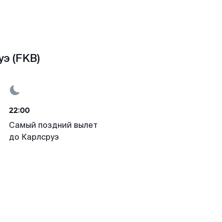
э (FKB)
22:00
Самый поздний вылет
до Карлсруэ