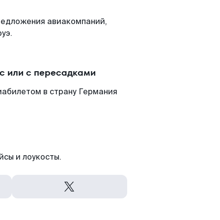
редложения авиакомпаний,
уэ.
с или с пересадками
виабилетом в страну Германия
йсы и лоукосты.