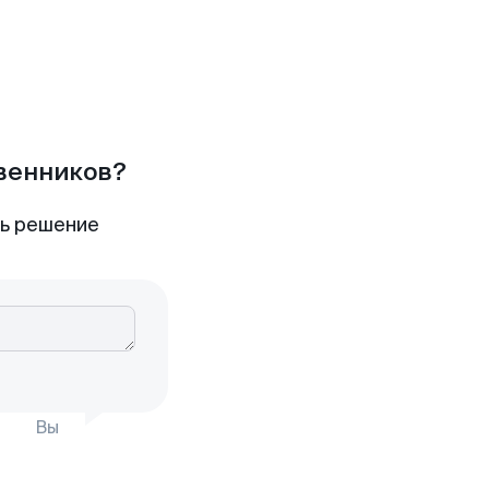
твенников?
ть решение
Вы