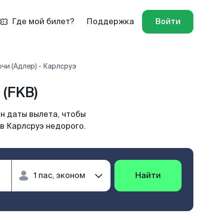
Где мой билет?
Поддержка
Войти
чи (Адлер) - Карлсруэ
 (FKB)
н даты вылета, чтобы
 в Карлсруэ недорого.
Найти