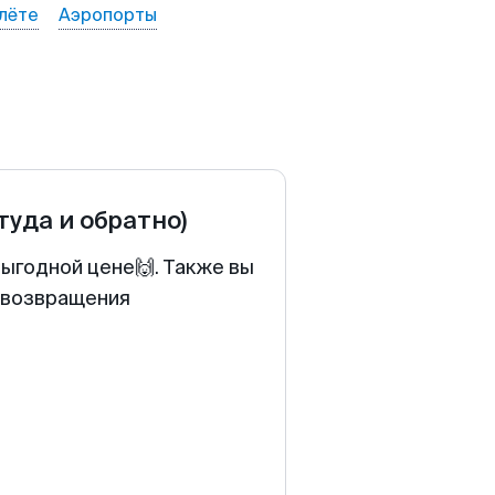
лёте
Аэропорты
(туда и обратно)
выгодной цене🙌. Также вы
у возвращения