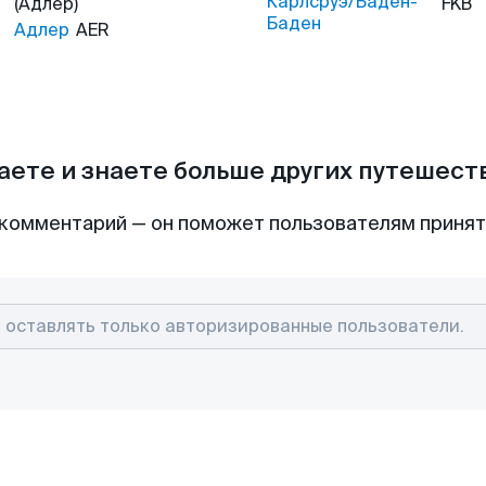
Карлсруэ/Баден-
(Адлер)
FKB
Баден
Адлер
AER
аете и знаете больше других путешес
комментарий — он поможет пользователям приня