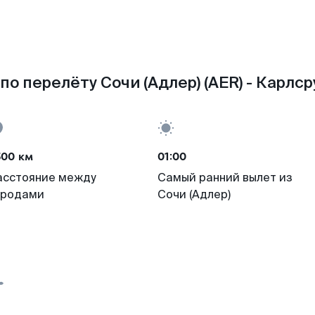
по перелёту Сочи (Адлер) (AER) - Карлсру
500 км
01:00
асстояние между
Самый ранний вылет из
ородами
Сочи (Адлер)