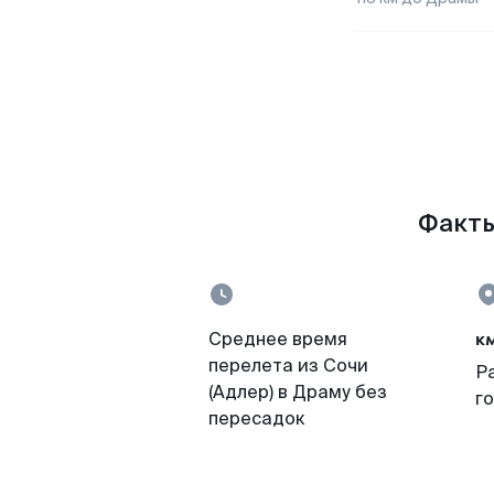
Факты
к
Среднее время
перелета из Сочи
Р
(Адлер) в Драму без
г
пересадок