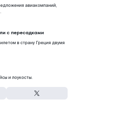
редложения авиакомпаний,
.
или с пересадками
билетом в страну Греция двумя
йсы и лоукосты.