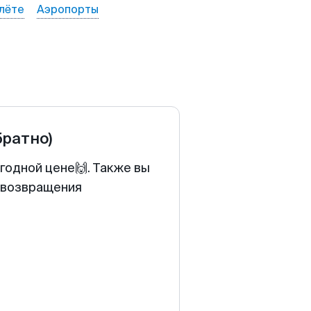
лёте
Аэропорты
братно)
ыгодной цене🙌. Также вы
у возвращения