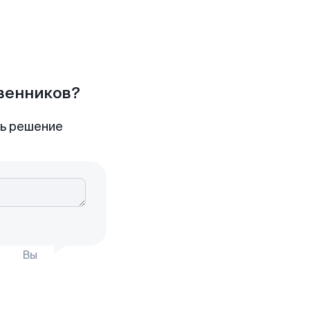
твенников?
ть решение
Вы