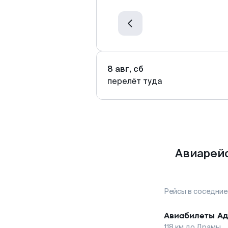
8 авг, сб
перелёт туда
Авиарейс
Рейсы в соседние
Авиабилеты
Ад
118
км до
Драмы