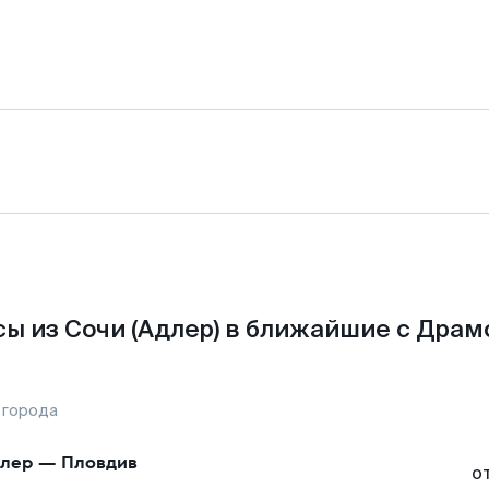
ы из Сочи (Адлер) в ближайшие с Драм
 города
лер
—
Пловдив
о