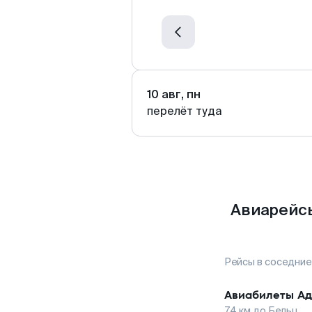
10 авг, пн
перелёт туда
Авиарейсы
Рейсы в соседние
Авиабилеты
Ад
74
км до
Бельц