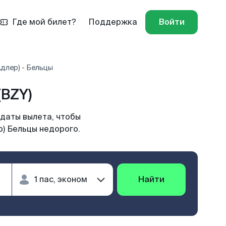
Где мой билет?
Поддержка
Войти
длер) - Бельцы
(BZY)
даты вылета, чтобы
р) Бельцы недорого.
Найти