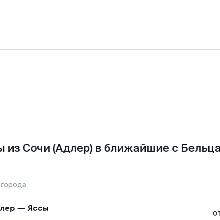
 из Сочи (Адлер) в ближайшие с Бельц
 города
лер
—
Яссы
о