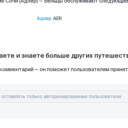
е Сочи (Адлер) — Бельцы обслуживают следующи
Адлер
AER
аете и знаете больше других путешес
комментарий — он поможет пользователям приня