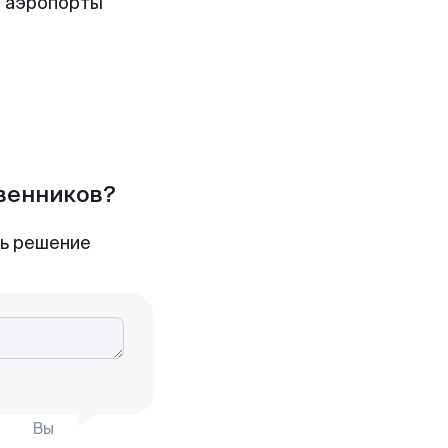
е аэропорты
твенников?
ть решение
Вы