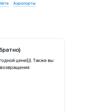
лёте
Аэропорты
обратно)
годной цене🙌. Также вы
у возвращения