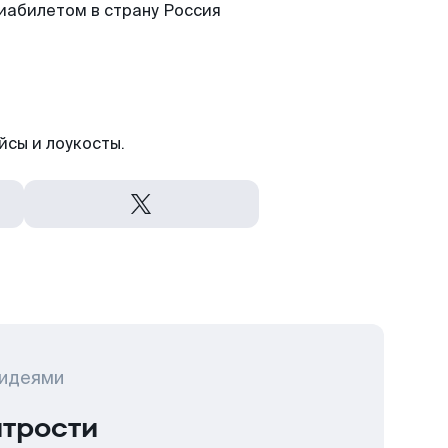
виабилетом в страну Россия
йсы и лоукосты.
 идеями
итрости