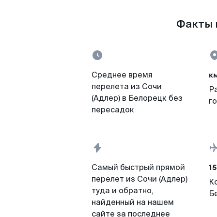
Факты п
к
Среднее время
перелета из Сочи
Р
(Адлер) в Белорецк без
г
пересадок
15
Самый быстрый прямой
перелет из Сочи (Адлер)
К
туда и обратно,
Б
найденный на нашем
сайте за последнее