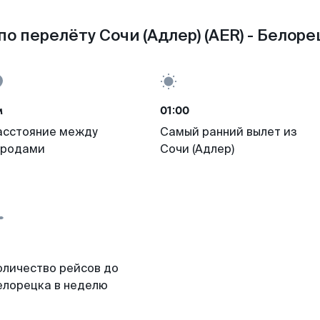
о перелёту Сочи (Адлер) (AER) - Белоре
м
01:00
асстояние между
Самый ранний вылет из
ородами
Сочи (Адлер)
оличество рейсов до
елорецка в неделю