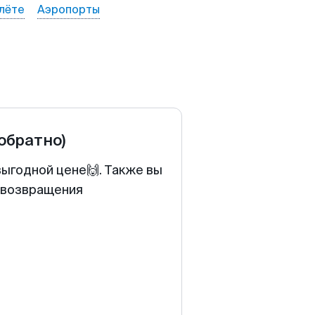
лёте
Аэропорты
 обратно)
выгодной цене🙌. Также вы
у возвращения