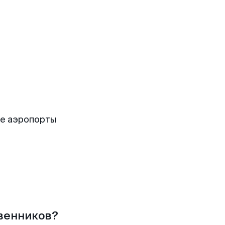
ие аэропорты
твенников?