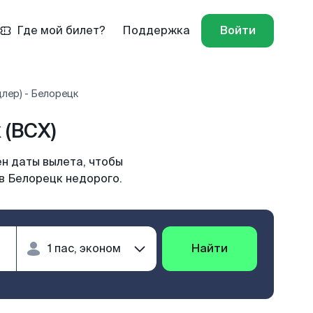
Где мой билет?
Поддержка
Войти
лер) - Белорецк
 (BCX)
н даты вылета, чтобы
 в Белорецк недорого.
Найти