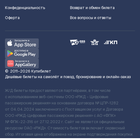
Конфиденциальность
Возврат и обмен билета
Оферта
Все вопросы и ответы
©
2011–2026
Купибилет
Дешёвые билеты на самолёт и поезд, бронирование и онлайн-заказ
Ж/Д билеты предоставляются партнёрами, в том числе
с использованием веб-системы ООО «РЖД – Цифровые
пассажирские решения» на основании договора № ЦПР-1282
от 04.04.2024 заключенного с Поставщиком услуг и Договора
ООО «РЖД-Цифровые пассажирские решения» c АО «ФПК»
№ ФПК-22-316 от 27.12.2022 г. Сайт не является официальным
ресурсом ОАО «РЖД». Стоимость билетов включает сервисный
сбор. Итоговая цена отображена на экране подтверждения покупки.