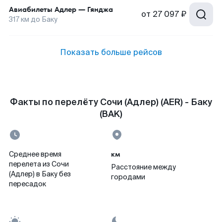
Авиабилеты
Адлер
—
Гянджа
от
27 097 ₽
317
км до
Баку
Показать больше рейсов
Факты по перелёту Сочи (Адлер) (AER) - Баку
(BAK)
км
Среднее время
перелета из Сочи
Расстояние между
(Адлер) в Баку без
городами
пересадок