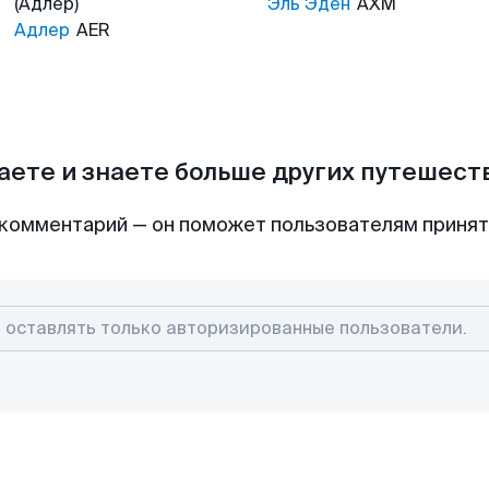
(Адлер)
Эль Эден
AXM
Адлер
AER
аете и знаете больше других путешес
комментарий — он поможет пользователям приня