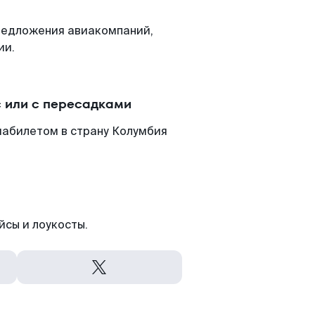
редложения авиакомпаний,
ии.
 или с пересадками
иабилетом в страну Колумбия
йсы и лоукосты.