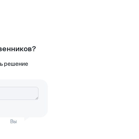
твенников?
ть решение
Вы