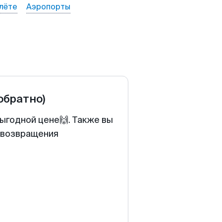
лёте
Аэропорты
 обратно)
выгодной цене🙌. Также вы
у возвращения