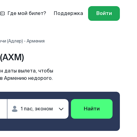
Где мой билет?
Поддержка
Войти
чи (Адлер) - Армения
 (AXM)
н даты вылета, чтобы
 в Армению недорого.
Найти