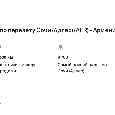
по перелёту Сочи (Адлер) (AER) - Армени
688 км
01:00
асстояние между
Самый ранний вылет из
ородами
Сочи (Адлер)