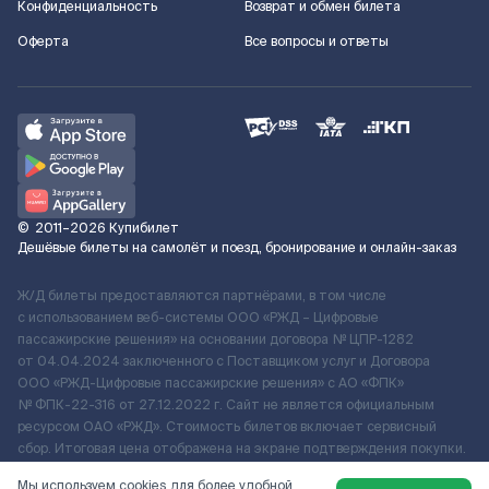
Конфиденциальность
Возврат и обмен билета
Оферта
Все вопросы и ответы
©
2011–2026
Купибилет
Дешёвые билеты на самолёт и поезд, бронирование и онлайн-заказ
Ж/Д билеты предоставляются партнёрами, в том числе
с использованием веб-системы ООО «РЖД – Цифровые
пассажирские решения» на основании договора № ЦПР-1282
от 04.04.2024 заключенного с Поставщиком услуг и Договора
ООО «РЖД-Цифровые пассажирские решения» c АО «ФПК»
№ ФПК-22-316 от 27.12.2022 г. Сайт не является официальным
ресурсом ОАО «РЖД». Стоимость билетов включает сервисный
сбор. Итоговая цена отображена на экране подтверждения покупки.
По вопросам рассмотрения обращений, жалоб, претензий граждан
Мы используем cookies для более удобной