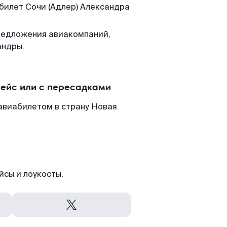
 билет Сочи (Адлер) Александра
редложения авиакомпаний,
андры.
рейс или с пересадками
 авиабилетом в страну Новая
йсы и лоукосты.