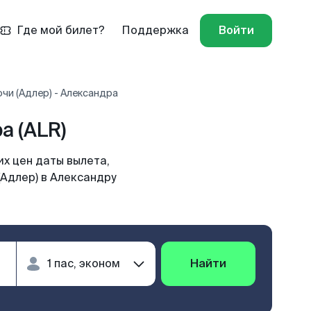
Где мой билет?
Поддержка
Войти
чи (Адлер) - Александра
а (ALR)
х цен даты вылета,
(Адлер) в Александру
Найти