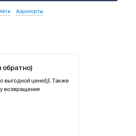
лёте
Аэропорты
и обратно)
по выгодной цене🙌. Также
ту возвращения