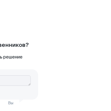
твенников?
ть решение
Вы