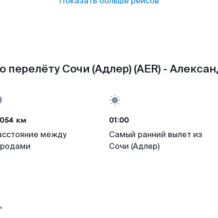
Показать больше рейсов
 перелёту Сочи (Адлер) (AER) - Алексан
6054 км
01:00
асстояние между
Самый ранний вылет из
ородами
Сочи (Адлер)