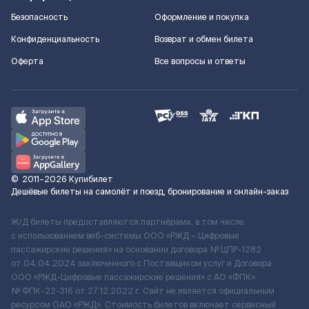
Безопасность
Оформление и покупка
Конфиденциальность
Возврат и обмен билета
Оферта
Все вопросы и ответы
©
2011–2026
Купибилет
Дешёвые билеты на самолёт и поезд, бронирование и онлайн-заказ
Ж/Д билеты предоставляются партнёрами, в том числе
с использованием веб-системы ООО «РЖД – Цифровые
пассажирские решения» на основании договора № ЦПР-1282
от 04.04.2024 заключенного с Поставщиком услуг и Договора
ООО «РЖД-Цифровые пассажирские решения» c АО «ФПК»
№ ФПК-22-316 от 27.12.2022 г. Сайт не является официальным
ресурсом ОАО «РЖД». Стоимость билетов включает сервисный