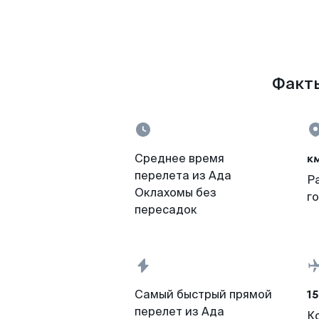
Факты
к
Среднее время
перелета из Ада
Р
Оклахомы без
г
пересадок
15
Самый быстрый прямой
перелет из Ада
К