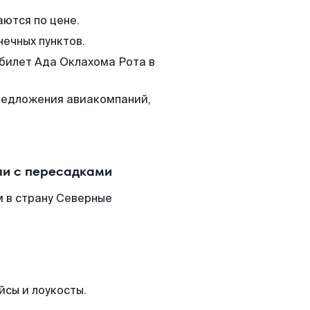
аются по цене.
нечных пунктов.
 билет Ада Оклахома Рота в
редложения авиакомпаний,
ли с пересадками
 в страну Северные
йсы и лоукосты.