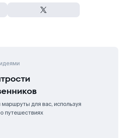
 идеями
итрости
венников
 маршруты для вас, используя
 о путешествиях