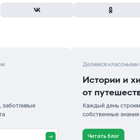
ом
Делимся классными
Истории и х
от путешест
, заботливые
Каждый день строим
та
собственные знания
Читать блог