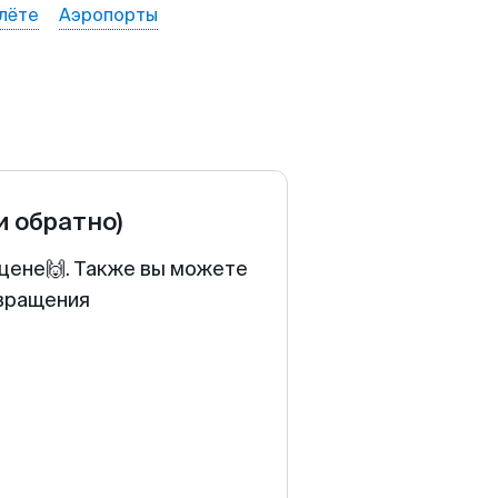
лёте
Аэропорты
и обратно)
 цене🙌. Также вы можете
звращения