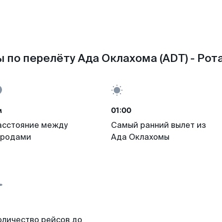
 по перелёту Ада Оклахома (ADT) - Рота
м
01:00
асстояние между
Самый ранний вылет из
ородами
Ада Оклахомы
оличество рейсов до