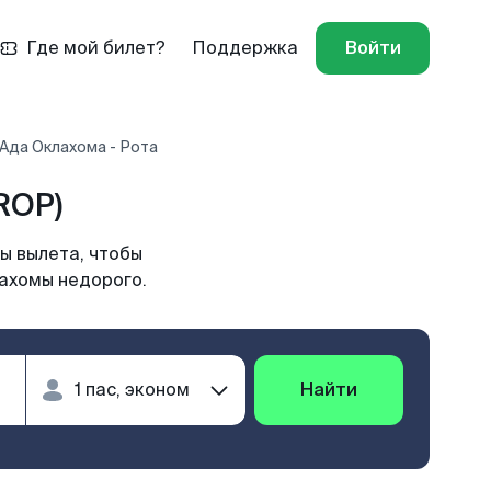
Где мой билет?
Поддержка
Войти
Ада Оклахома - Рота
ROP)
ы вылета, чтобы
лахомы недорого.
Найти