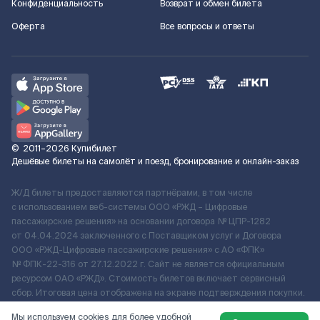
Конфиденциальность
Возврат и обмен билета
Оферта
Все вопросы и ответы
©
2011–2026
Купибилет
Дешёвые билеты на самолёт и поезд, бронирование и онлайн-заказ
Ж/Д билеты предоставляются партнёрами, в том числе
с использованием веб-системы ООО «РЖД – Цифровые
пассажирские решения» на основании договора № ЦПР-1282
от 04.04.2024 заключенного с Поставщиком услуг и Договора
ООО «РЖД-Цифровые пассажирские решения» c АО «ФПК»
№ ФПК-22-316 от 27.12.2022 г. Сайт не является официальным
ресурсом ОАО «РЖД». Стоимость билетов включает сервисный
сбор. Итоговая цена отображена на экране подтверждения покупки.
По вопросам рассмотрения обращений, жалоб, претензий граждан
Мы используем cookies для более удобной