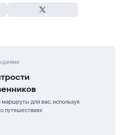
 идеями
итрости
венников
 маршруты для вас, используя
 о путешествиях