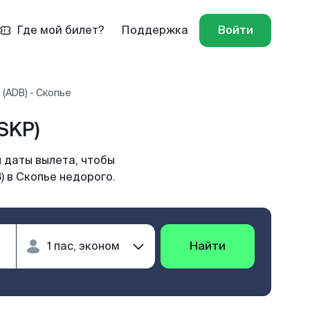
Где мой билет?
Поддержка
Войти
(ADB) - Скопье
SKP)
 даты вылета, чтобы
) в Скопье недорого.
Найти