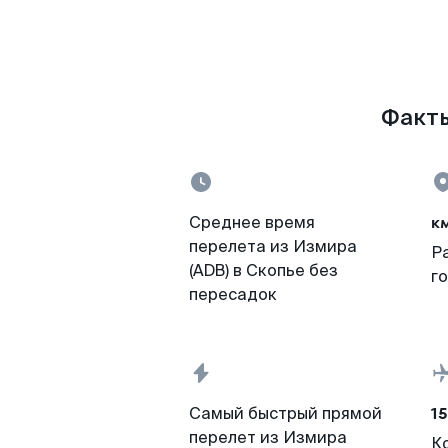
Факты
к
Среднее время
перелета из Измира
Р
(ADB) в Скопье без
г
пересадок
15
Самый быстрый прямой
перелет из Измира
К