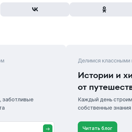
ом
Делимся классными
Истории и х
от путешест
, заботливые
Каждый день строим
та
собственные знания
Читать блог