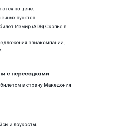
аются по цене.
нечных пунктов.
билет Измир (ADB) Скопье в
редложения авиакомпаний,
.
ли с пересадками
абилетом в страну Македония
йсы и лоукосты.