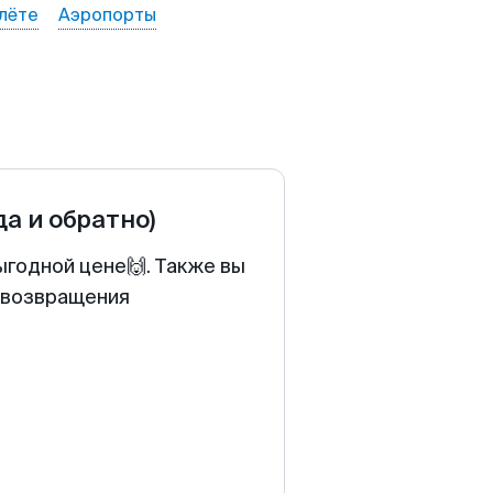
лёте
Аэропорты
да и обратно)
ыгодной цене🙌. Также вы
у возвращения