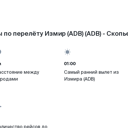
 по перелёту Измир (ADB) (ADB) - Скопье
м
01:00
асстояние между
Самый ранний вылет из
ородами
Измира (ADB)
оличество рейсов до