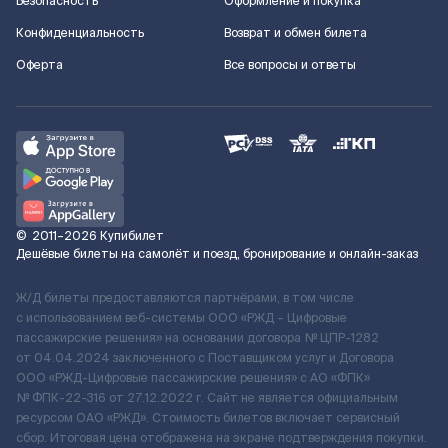
Безопасность
Оформление и покупка
Конфиденциальность
Возврат и обмен билета
Оферта
Все вопросы и ответы
©
2011–2026
Купибилет
Дешёвые билеты на самолёт и поезд, бронирование и онлайн-заказ
Ж/Д билеты предоставляются партнёрами, в том числе
с использованием веб-системы ООО «РЖД – Цифровые
пассажирские решения» на основании договора № ЦПР-1282
от 04.04.2024 заключенного с Поставщиком услуг и Договора
ООО «РЖД-Цифровые пассажирские решения» c АО «ФПК»
№ ФПК-22-316 от 27.12.2022 г. Сайт не является официальным
ресурсом ОАО «РЖД». Стоимость билетов включает сервисный
сбор. Итоговая цена отображена на экране подтверждения покупки.