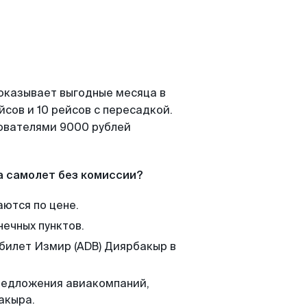
показывает выгодные месяца в
сов и 10 рейсов с пересадкой.
зователями 9000 рублей
а самолет без комиссии?
аются по цене.
нечных пунктов.
 билет Измир (ADB) Диярбакыр в
редложения авиакомпаний,
акыра.