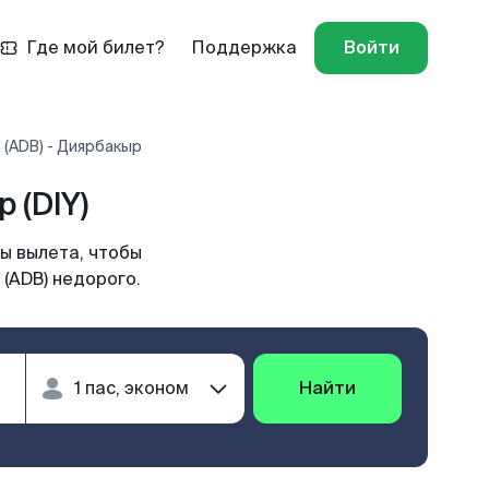
Где мой билет?
Поддержка
Войти
 (ADB) - Диярбакыр
 (DIY)
ы вылета, чтобы
(ADB) недорого.
Найти