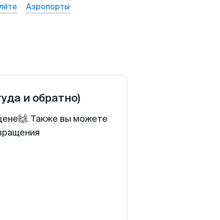
лёте
Аэропорты
туда и обратно)
цене🙌. Также вы можете
звращения