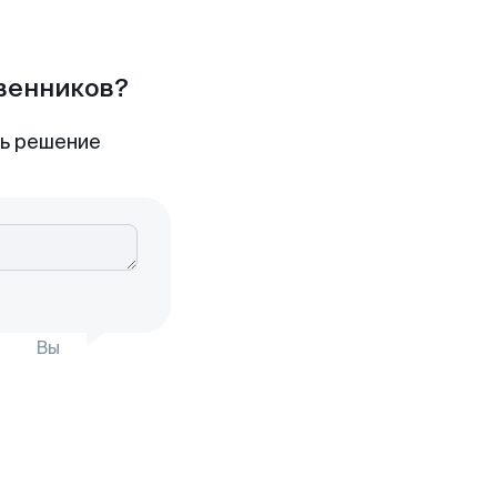
твенников?
ть решение
Вы