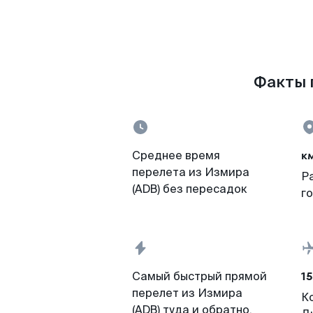
Факты п
к
Среднее время
перелета из Измира
Р
(ADB) без пересадок
г
15
Самый быстрый прямой
перелет из Измира
К
(ADB) туда и обратно,