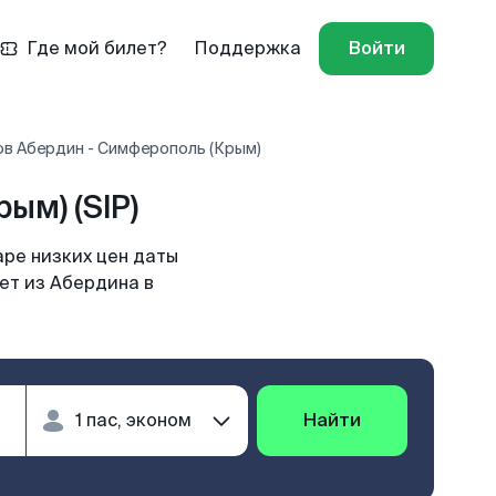
Где мой билет?
Поддержка
Войти
ов Абердин - Симферополь (Крым)
ым) (SIP)
ре низких цен даты
ет из Абердина в
Найти