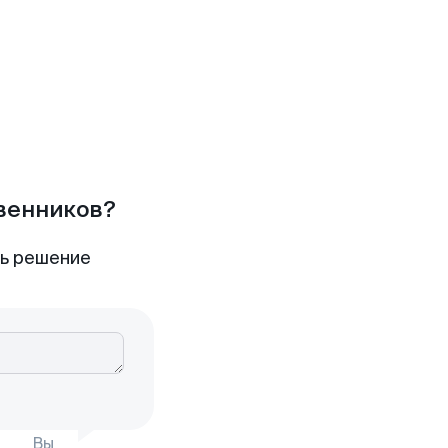
твенников?
ть решение
Вы