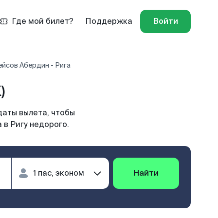
Где мой билет?
Поддержка
Войти
ейсов Абердин - Рига
)
даты вылета, чтобы
 в Ригу недорого.
Найти