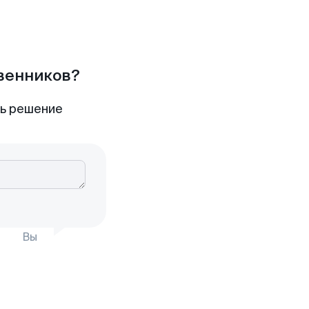
твенников?
ть решение
Вы