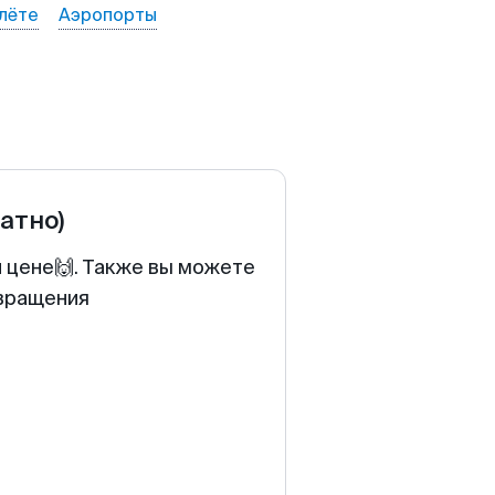
лёте
Аэропорты
ратно)
й цене🙌. Также вы можете
звращения