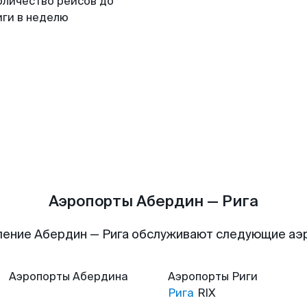
оличество рейсов до
иги в неделю
Аэропорты Абердин — Рига
ление Абердин — Рига обслуживают следующие аэ
Аэропорты
Абердина
Аэропорты
Риги
Рига
RIX