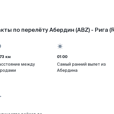
кты по перелёту Абердин (ABZ) - Рига (R
73 км
01:00
асстояние между
Самый ранний вылет из
ородами
Абердина