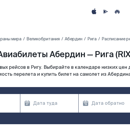
траны мира
Великобритания
Абердин
Рига
Расписание р
Авиабилеты Абердин — Рига (RIX
ых рейсов в Ригу. Выбирайте в календаре низких цен 
ость перелета и купить билет на самолет из Абердина