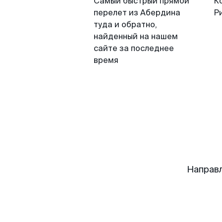
Самый быстрый прямой
К
перелет из Абердина
Р
туда и обратно,
найденный на нашем
сайте за последнее
время
Направ