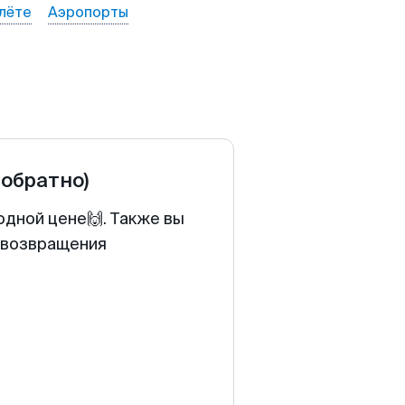
лёте
Аэропорты
 обратно)
одной цене🙌. Также вы
у возвращения