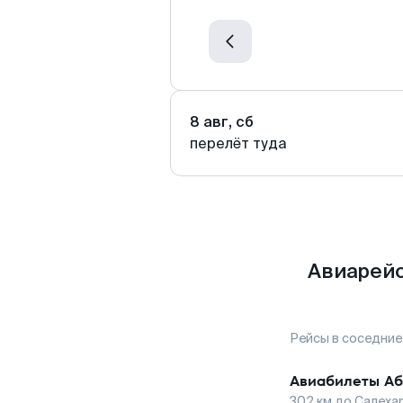
8 авг, сб
перелёт туда
Авиарейс
Рейсы в соседние
Авиабилеты
Аб
302
км до
Салеха