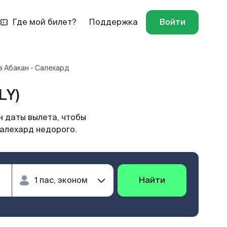
Где мой билет?
Поддержка
Войти
 Абакан - Салехард
LY)
 даты вылета, чтобы
Салехард недорого.
Найти