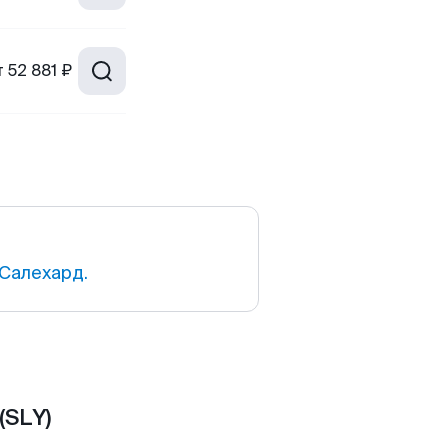
т
52 881 ₽
Салехард.
(SLY)