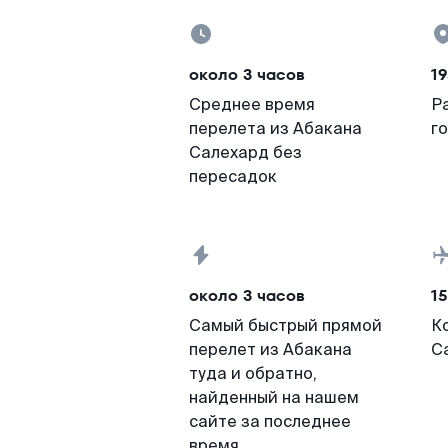
около 3 часов
19
Среднее время
Р
перелета из Абакана
г
Салехард без
пересадок
около 3 часов
15
Самый быстрый прямой
К
перелет из Абакана
С
туда и обратно,
найденный на нашем
сайте за последнее
время