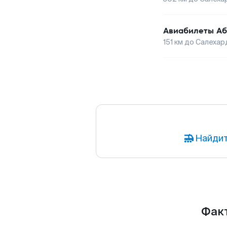
Авиабилеты
Аб
151
км до
Салехар
Найдит
Факт