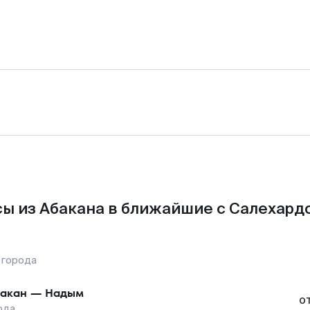
ы из Абакана в ближайшие с Салехард
 города
акан
—
Надым
о
рда