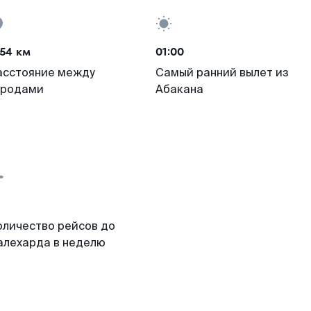
54 км
01:00
асстояние между
Самый ранний вылет из
ородами
Абакана
оличество рейсов до
алехарда в неделю