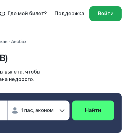
Где мой билет?
Поддержка
Войти
кан - Ансбах
B)
ы вылета, чтобы
ана недорого.
Найти