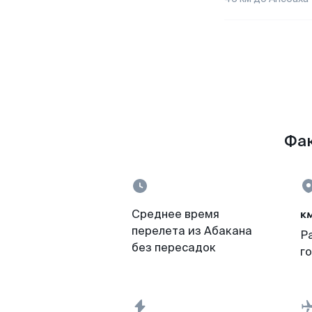
Фак
к
Среднее время
перелета из Абакана
Р
без пересадок
г