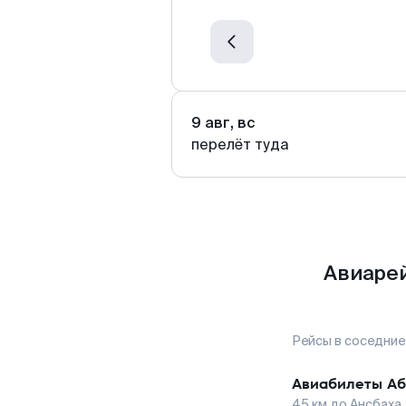
9 авг, вс
перелёт туда
Авиарей
Рейсы в соседние
Авиабилеты
Аб
45
км до
Ансбаха