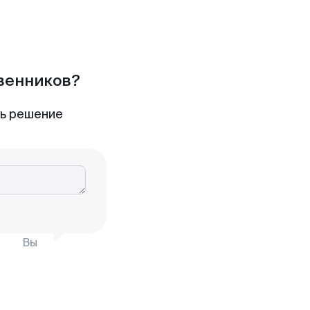
твенников?
ть решение
Вы