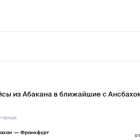
сы из Абакана в ближайшие с Ансбахо
 города
акан
—
Франкфурт
о