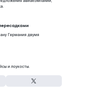
редложения авиакомпаний,
а.
 пересадками
рану Германия двумя
йсы и лоукосты.