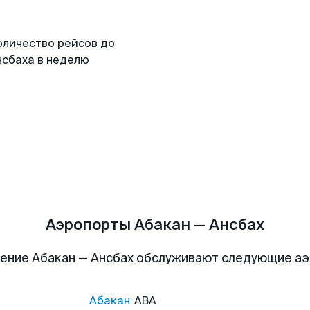
оличество рейсов до
нсбаха в неделю
Аэропорты Абакан — Ансбах
ение Абакан — Ансбах обслуживают следующие а
Абакан
ABA