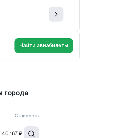
Найти авиабилеты
м города
Стоимость
т
40 167 ₽