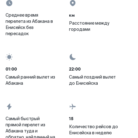
км
Среднее время
перелета из Абакана в
Расстояние между
Енисейск без
городами
пересадок
01:00
22:00
Самый ранний вылет из
Самый поздний вылет
Абакана
до Енисейска
15
Самый быстрый
прямой перелет из
Количество рейсов до
Абакана туда и
Енисейска в неделю
обратно, найденный на