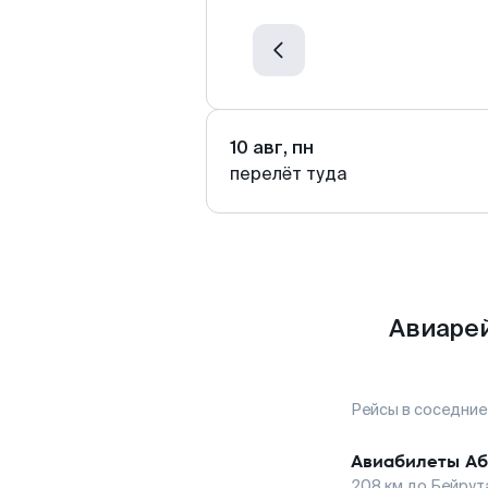
10 авг, пн
перелёт туда
Авиарей
Рейсы в соседние
Авиабилеты
Аб
208
км до
Бейрут