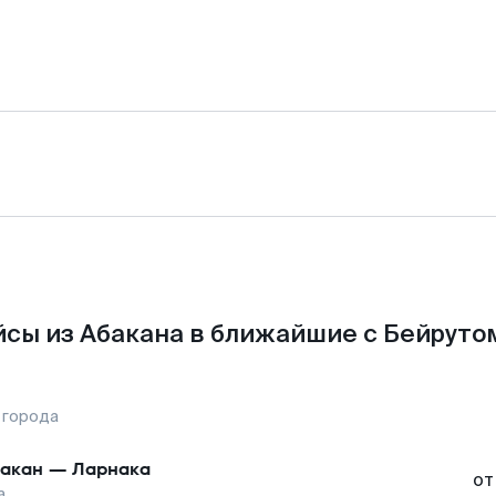
сы из Абакана в ближайшие с Бейруто
 города
акан
—
Ларнака
от
а