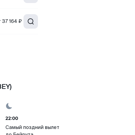
т
37 164 ₽
BEY)
22:00
Самый поздний вылет
до Бейрута