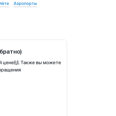
лёте
Аэропорты
обратно)
й цене🙌. Также вы можете
звращения