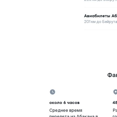
Авиабилеты
Аб
201
км до
Бейрут
Фак
около 6 часов
4
Среднее время
Р
перелета из Абакана в
г