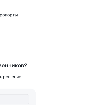
эропорты
твенников?
ть решение