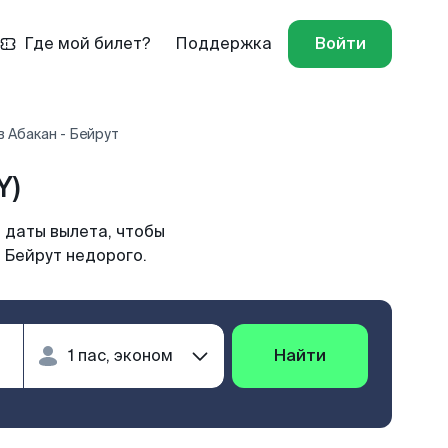
Где мой билет?
Поддержка
Войти
 Абакан - Бейрут
Y)
 даты вылета, чтобы
 Бейрут недорого.
Найти