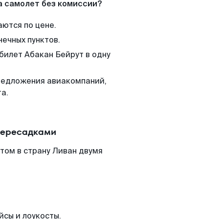
а самолет без комиссии?
аются по цене.
нечных пунктов.
билет Абакан Бейрут в одну
редложения авиакомпаний,
а.
 пересадками
том в страну Ливан двумя
йсы и лоукосты.