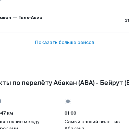
акан
—
Тель-Авив
о
а
Показать больше рейсов
ты по перелёту Абакан (ABA) - Бейрут (
847 км
01:00
асстояние между
Самый ранний вылет из
ородами
Абакана