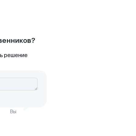
твенников?
ть решение
Вы