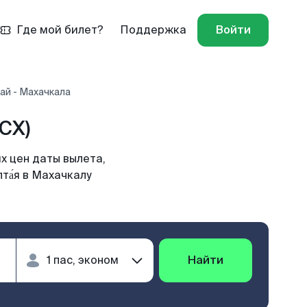
Где мой билет?
Поддержка
Войти
ай - Махачкала
CX)
х цен даты вылета,
та́я в Махачкалу
Найти