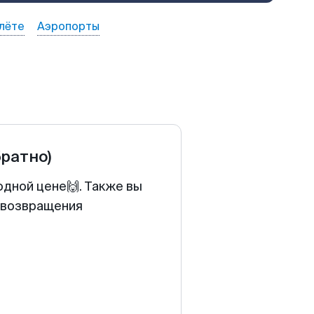
лёте
Аэропорты
братно)
одной цене🙌. Также вы
у возвращения