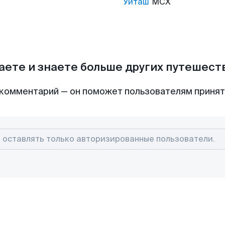
Уйташ
MCX
аете и знаете больше других путешес
комментарий — он поможет пользователям приня