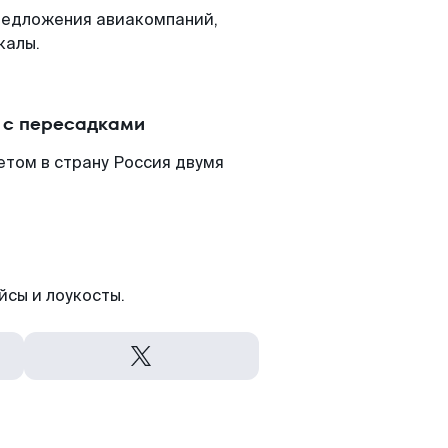
редложения авиакомпаний,
калы.
 с пересадками
етом в страну Россия двумя
йсы и лоукосты.