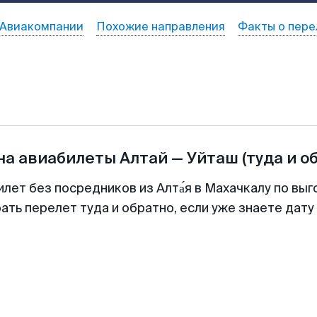
Авиакомпании
Похожие направления
Факты о пере
на авиабилеты
Алтай
—
Уйташ
(туда и о
илет без посредников из Алта́я в Махачкалу по выг
ть перелет туда и обратно, если уже знаете дат