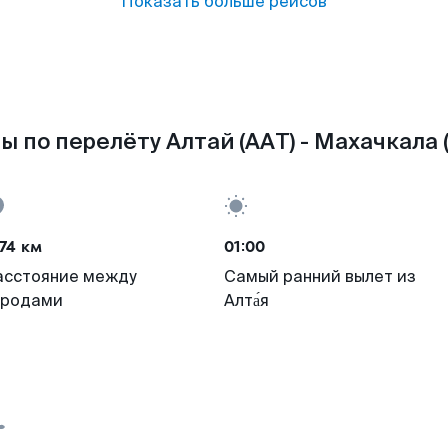
Показать больше рейсов
ы по перелёту Алтай (AAT) - Махачкала 
74 км
01:00
асстояние между
Самый ранний вылет из
ородами
Алта́я