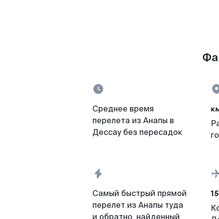
Фа
к
Среднее время
перелета из Анапы в
Р
Дессау без пересадок
г
15
Самый быстрый прямой
перелет из Анапы туда
К
и обратно, найденный