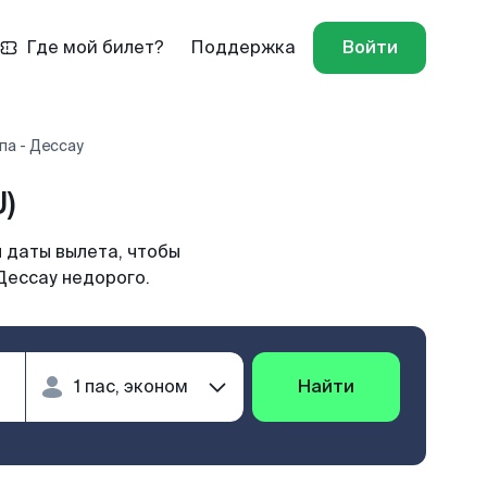
Где мой билет?
Поддержка
Войти
па - Дессау
)
 даты вылета, чтобы
Дессау недорого.
Найти