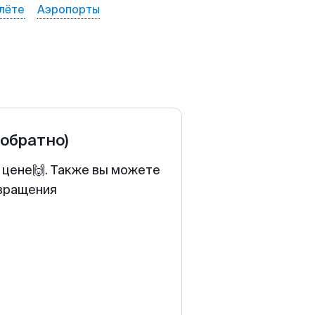
лёте
Аэропорты
 обратно)
 цене🙌. Также вы можете
звращения