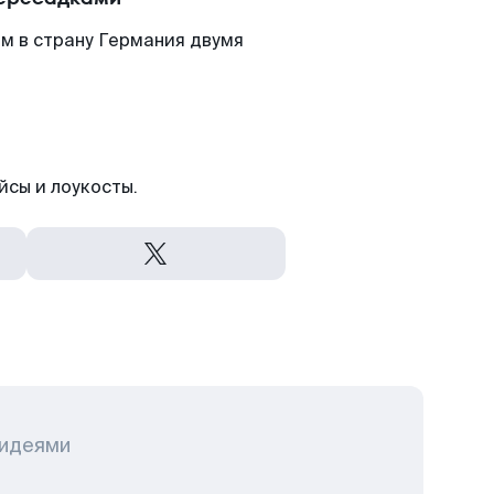
м в страну Германия двумя
йсы и лоукосты.
 идеями