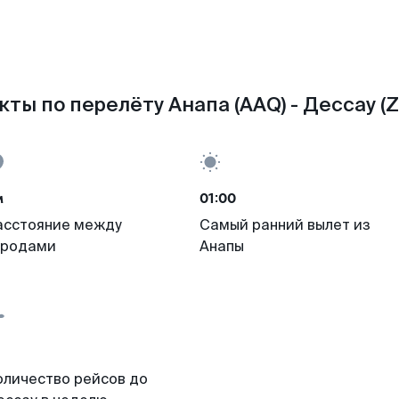
кты по перелёту Анапа (AAQ) - Дессау (Z
м
01:00
асстояние между
Самый ранний вылет из
ородами
Анапы
оличество рейсов до