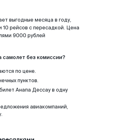
ает выгодные месяца в году,
 10 рейсов с пересадкой. Цена
елями 9000 рублей
а самолет без комиссии?
аются по цене.
нечных пунктов.
билет Анапа Дессау в одну
редложения авиакомпаний,
.
пересадками