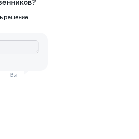
твенников?
ть решение
Вы