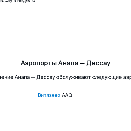
ессау в неделю
Аэропорты Анапа — Дессау
ление Анапа — Дессау обслуживают следующие аэ
Витязево
AAQ