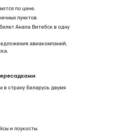
аются по цене.
нечных пунктов.
билет Анапа Витебск в одну
редложения авиакомпаний,
ска.
 пересадками
 в страну Беларусь двумя
йсы и лоукосты.