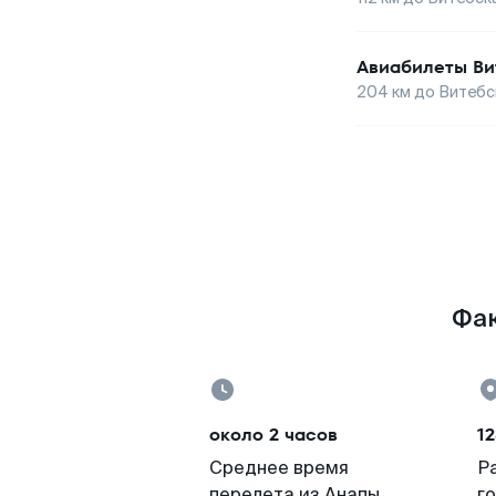
Авиабилеты
Ви
204
км до
Витебс
Фак
около 2 часов
12
Среднее время
Р
перелета из Анапы
г