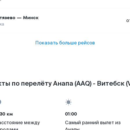
тязево
—
Минск
о
ка
Показать больше рейсов
ты по перелёту Анапа (AAQ) - Витебск (
30 км
01:00
асстояние между
Самый ранний вылет из
ородами
Анапы