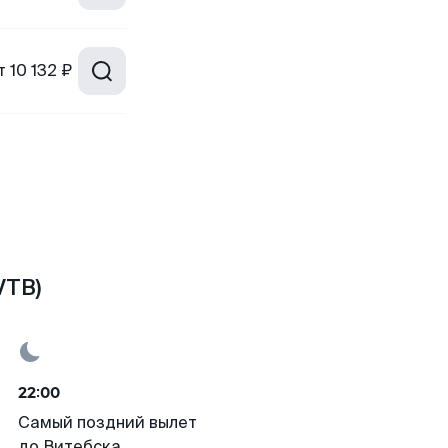
т
10 132 ₽
VTB)
22:00
Самый поздний вылет
до Витебска