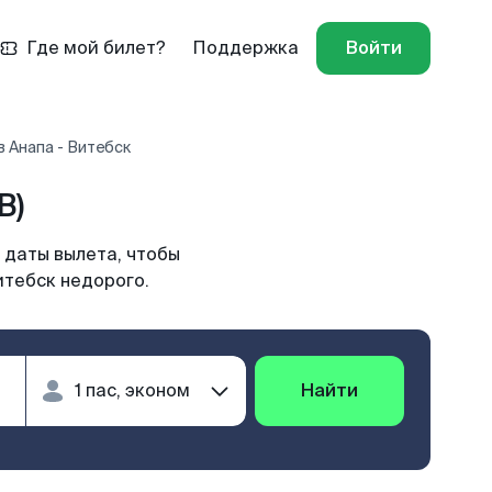
Где мой билет?
Поддержка
Войти
 Анапа - Витебск
B)
 даты вылета, чтобы
итебск недорого.
Найти