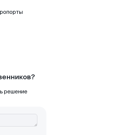
эропорты
твенников?
ть решение