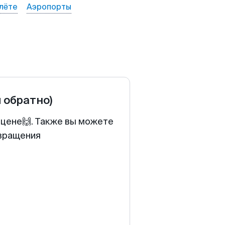
лёте
Аэропорты
и обратно)
 цене🙌. Также вы можете
звращения