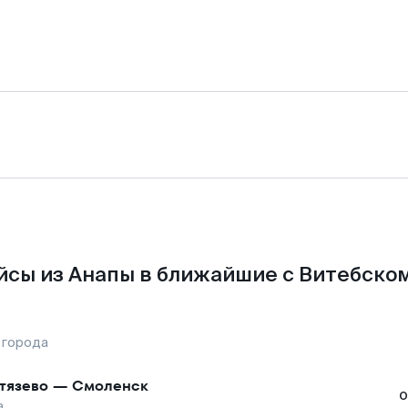
йсы из Анапы в ближайшие с Витебском
 города
тязево
—
Смоленск
о
а