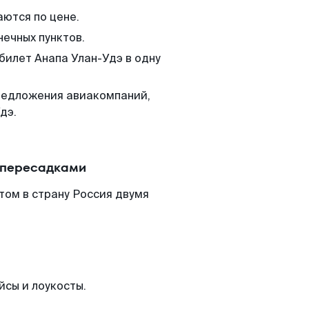
аются по цене.
нечных пунктов.
билет Анапа Улан-Удэ в одну
редложения авиакомпаний,
дэ.
с пересадками
том в страну Россия двумя
йсы и лоукосты.