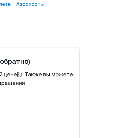
лёте
Аэропорты
 обратно)
й цене🙌. Также вы можете
звращения