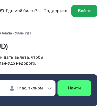
Где мой билет?
Поддержка
Войти
 Анапа - Улан-Удэ
D)
н даты вылета, чтобы
лан-Удэ недорого.
Найти