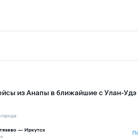
йсы из Анапы в ближайшие с Улан-Удэ
 города
тязево
—
Иркутск
П
дэ