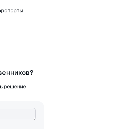
эропорты
твенников?
ть решение