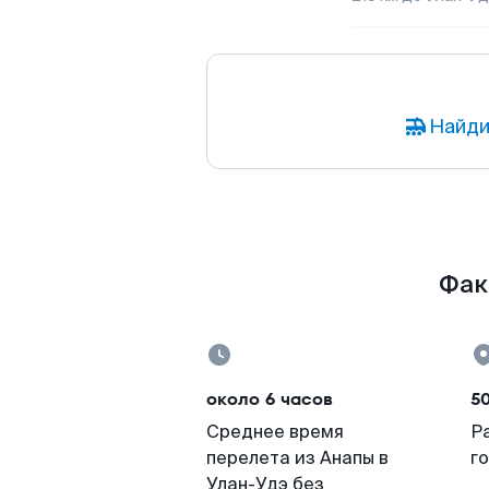
Найди
Фак
около 6 часов
5
Среднее время
Р
перелета из Анапы в
г
Улан-Удэ без