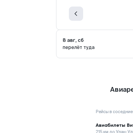
8 авг, сб
перелёт туда
Авиаре
Рейсы в соседние
Авиабилеты
Ви
215
км до
Улан-У