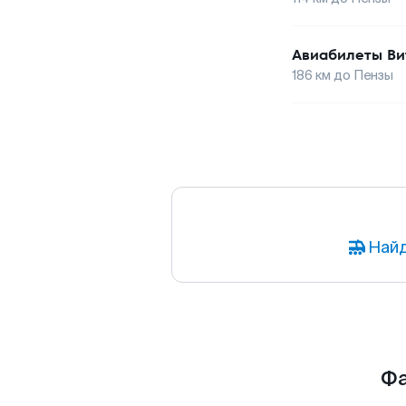
Авиабилеты
Ви
186
км до
Пензы
Найд
Фа