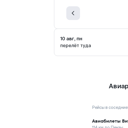
10 авг, пн
перелёт туда
Авиар
Рейсы в соседние
Авиабилеты
Ви
114
км до
Пензы