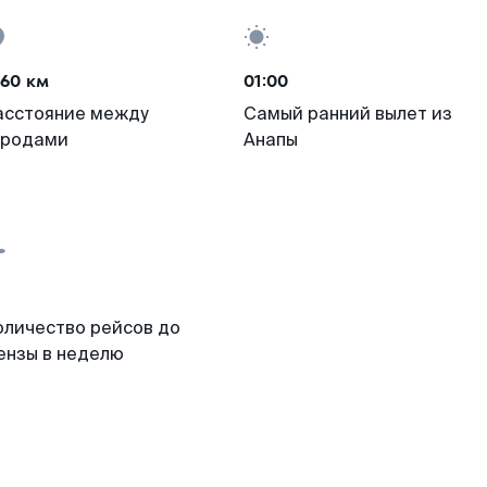
060 км
01:00
асстояние между
Самый ранний вылет из
ородами
Анапы
оличество рейсов до
ензы в неделю