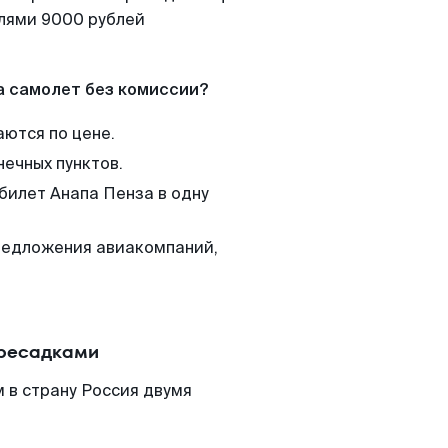
елями 9000 рублей
а самолет без комиссии?
аются по цене.
нечных пунктов.
билет Анапа Пенза в одну
редложения авиакомпаний,
.
ересадками
 в страну Россия двумя