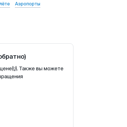
лёте
Аэропорты
 обратно)
 цене🙌. Также вы можете
звращения