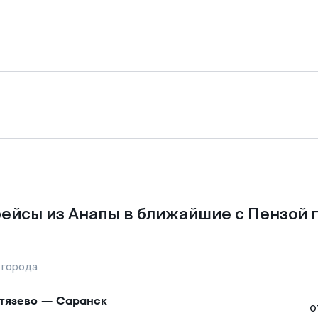
ейсы из Анапы в ближайшие с Пензой 
 города
тязево
—
Саранск
о