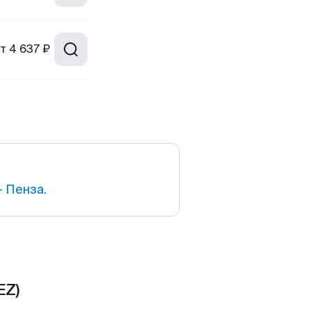
т
4 637 ₽
 Пенза.
EZ)