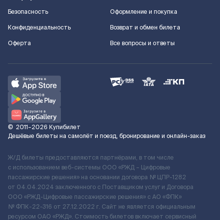
Безопасность
Оформление и покупка
Конфиденциальность
Возврат и обмен билета
Оферта
Все вопросы и ответы
©
2011–2026
Купибилет
Дешёвые билеты на самолёт и поезд, бронирование и онлайн-заказ
Ж/Д билеты предоставляются партнёрами, в том числе
с использованием веб-системы ООО «РЖД – Цифровые
пассажирские решения» на основании договора № ЦПР-1282
от 04.04.2024 заключенного с Поставщиком услуг и Договора
ООО «РЖД-Цифровые пассажирские решения» c АО «ФПК»
№ ФПК-22-316 от 27.12.2022 г. Сайт не является официальным
ресурсом ОАО «РЖД». Стоимость билетов включает сервисный