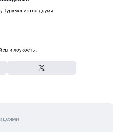
ну Туркменистан двумя
йсы и лоукосты.
 идеями