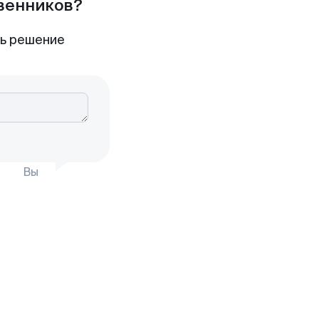
твенников?
ть решение
Вы