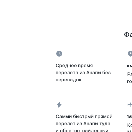
Фа
к
Среднее время
перелета из Анапы без
Р
пересадок
г
15
Самый быстрый прямой
перелет из Анапы туда
К
и обратно, найденный