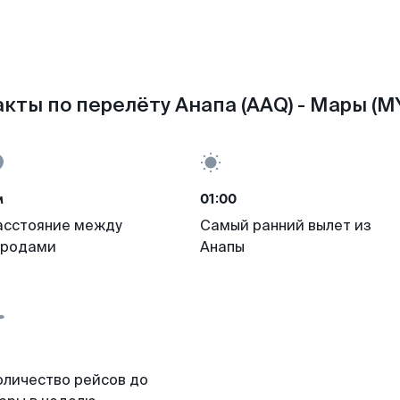
кты по перелёту Анапа (AAQ) - Мары (M
м
01:00
асстояние между
Самый ранний вылет из
ородами
Анапы
оличество рейсов до