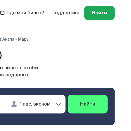
Где мой билет?
Поддержка
Войти
в Анапа - Мары
)
ы вылета, чтобы
пы недорого.
Найти