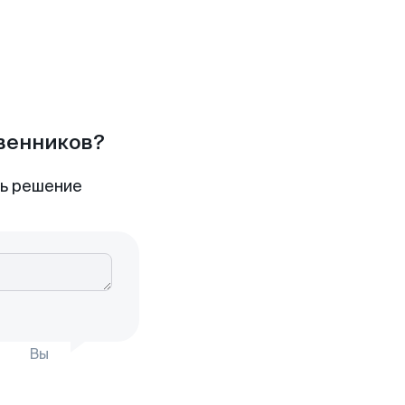
твенников?
ть решение
Вы