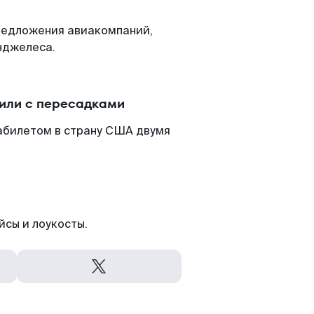
редложения авиакомпаний,
нджелеса.
или с пересадками
абилетом в страну США двумя
йсы и лоукосты.