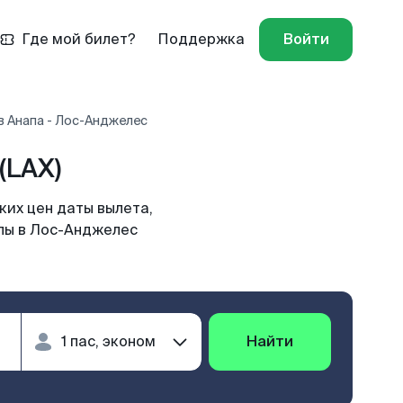
Где мой билет?
Поддержка
Войти
в Анапа - Лос-Анджелес
(LAX)
их цен даты вылета,
апы в Лос-Анджелес
Найти