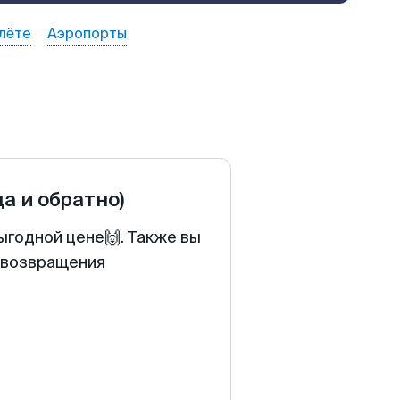
лёте
Аэропорты
да и обратно)
ыгодной цене🙌. Также вы
у возвращения