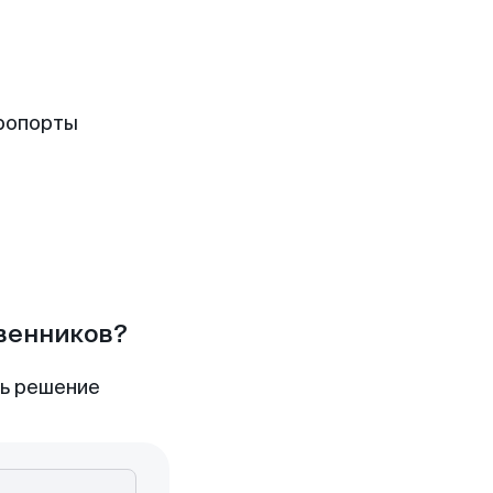
ропорты
твенников?
ть решение