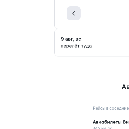
9 авг, вс
перелёт туда
А
Рейсы в соседние
Авиабилеты
Ви
342
км до