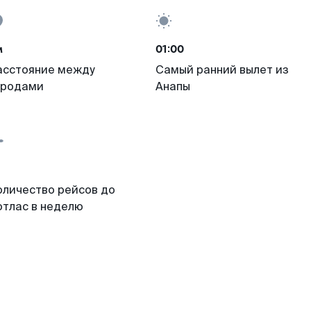
м
01:00
асстояние между
Самый ранний вылет из
ородами
Анапы
оличество рейсов до
отлас в неделю