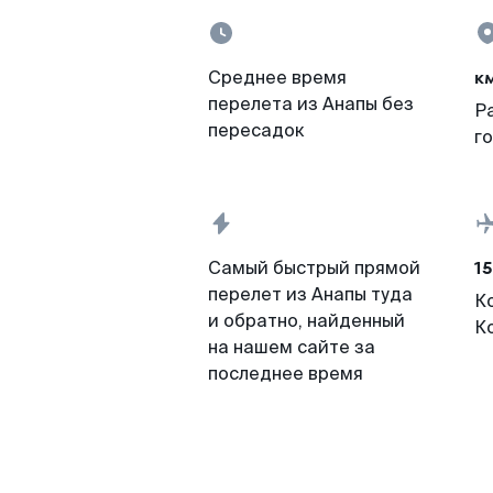
к
Среднее время
перелета из Анапы без
Р
пересадок
г
15
Самый быстрый прямой
перелет из Анапы туда
К
и обратно, найденный
К
на нашем сайте за
последнее время