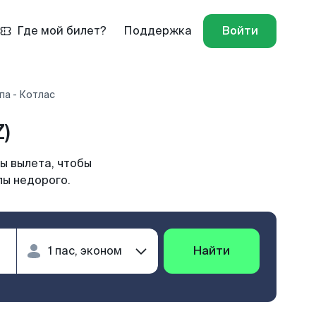
Где мой билет?
Поддержка
Войти
па - Котлас
)
ы вылета, чтобы
пы недорого.
Найти