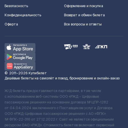
Безопасность
Оформление и покупка
Конфиденциальность
Возврат и обмен билета
Оферта
Все вопросы и ответы
©
2011–2026
Купибилет
Дешёвые билеты на самолёт и поезд, бронирование и онлайн-заказ
Ж/Д билеты предоставляются партнёрами, в том числе
с использованием веб-системы ООО «РЖД – Цифровые
пассажирские решения» на основании договора № ЦПР-1282
от 04.04.2024 заключенного с Поставщиком услуг и Договора
ООО «РЖД-Цифровые пассажирские решения» c АО «ФПК»
№ ФПК-22-316 от 27.12.2022 г. Сайт не является официальным
ресурсом ОАО «РЖД». Стоимость билетов включает сервисный