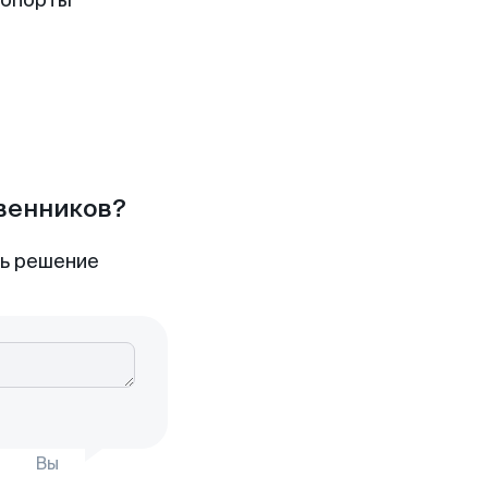
ропорты
твенников?
ть решение
Вы