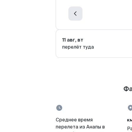
11 авг, вт
перелёт туда
Фа
к
Среднее время
перелета из Анапы в
Р