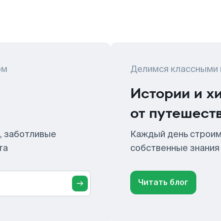
ом
Делимся классными
Истории и х
от путешест
, заботливые
Каждый день строим
та
собственные знания
Читать блог