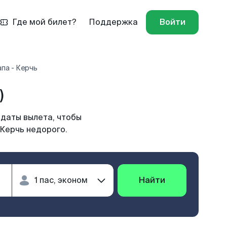
Где мой билет?
Поддержка
Войти
па - Керчь
)
 даты вылета, чтобы
 Керчь недорого.
Найти