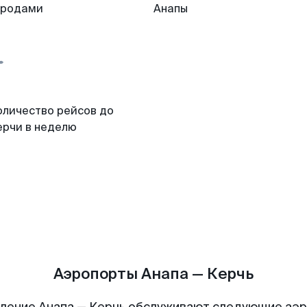
ородами
Анапы
оличество рейсов до
ерчи в неделю
Аэропорты Анапа — Керчь