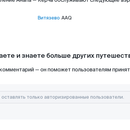
ление Анапа — Керчь обслуживают следующие аэ
Витязево
AAQ
аете и знаете больше других путешес
комментарий — он поможет пользователям приня