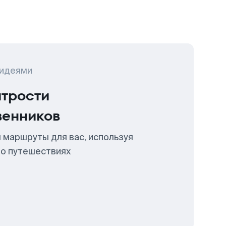
 идеями
итрости
венников
 маршруты для вас, используя
 о путешествиях