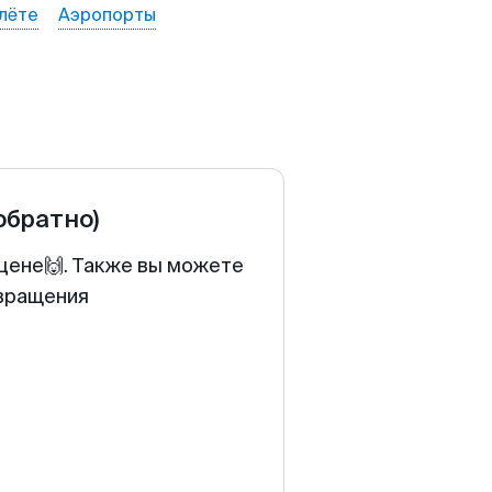
лёте
Аэропорты
 обратно)
 цене🙌. Также вы можете
звращения