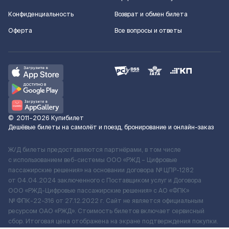
Конфиденциальность
Возврат и обмен билета
Оферта
Все вопросы и ответы
©
2011–2026
Купибилет
Дешёвые билеты на самолёт и поезд, бронирование и онлайн-заказ
Ж/Д билеты предоставляются партнёрами, в том числе
с использованием веб-системы ООО «РЖД – Цифровые
пассажирские решения» на основании договора № ЦПР-1282
от 04.04.2024 заключенного с Поставщиком услуг и Договора
ООО «РЖД-Цифровые пассажирские решения» c АО «ФПК»
№ ФПК-22-316 от 27.12.2022 г. Сайт не является официальным
ресурсом ОАО «РЖД». Стоимость билетов включает сервисный
сбор. Итоговая цена отображена на экране подтверждения покупки.